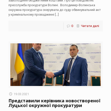
заволодіння бюджетними коштами. Про це повідомляє
пресслужба прокуратури Волині. Володимир-Волинська
окружна прокуратура скерувала до суду обвинувальний акт
у кримінальному провадженні
[…]
0
Читати далі
19.03.2021
Представили керівника новоствореної
Луцької окружної прокуратури