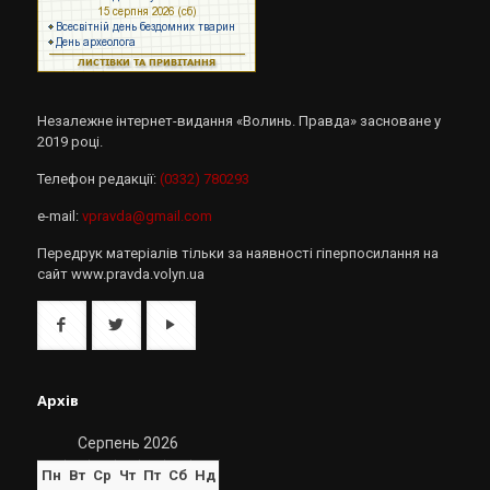
Незалежне інтернет-видання «Волинь. Правда» засноване у
2019 році.
Телефон редакції:
(0332) 780293
e-mail:
vpravda@gmail.com
Передрук матеріалів тільки за наявності гіперпосилання на
сайт www.pravda.volyn.ua
Архів
Серпень 2026
Пн
Вт
Ср
Чт
Пт
Сб
Нд