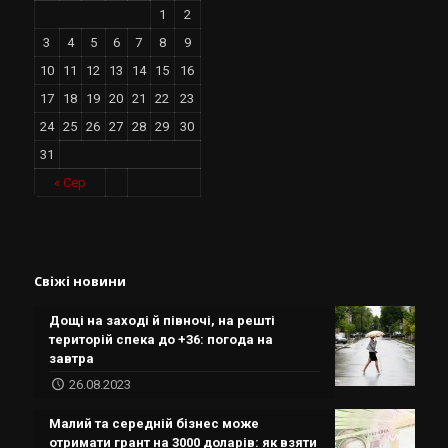
1
2
3
4
5
6
7
8
9
10
11
12
13
14
15
16
17
18
19
20
21
22
23
24
25
26
27
28
29
30
31
« Сер
Свіжі новини
Дощі на заході й півночі, на решті
територій спека до +36: погода на
завтра
26.08.2023
Малий та середній бізнес може
отримати грант на 3000 доларів: як взяти