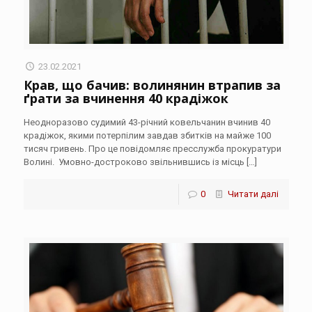
23.02.2021
Крав, що бачив: волинянин втрапив за
ґрати за вчинення 40 крадіжок
Неодноразово судимий 43-річний ковельчанин вчинив 40
крадіжок, якими потерпілим завдав збитків на майже 100
тисяч гривень. Про це повідомляє пресслужба прокуратури
Волині. Умовно-достроково звільнившись із місць
[…]
0
Читати далі