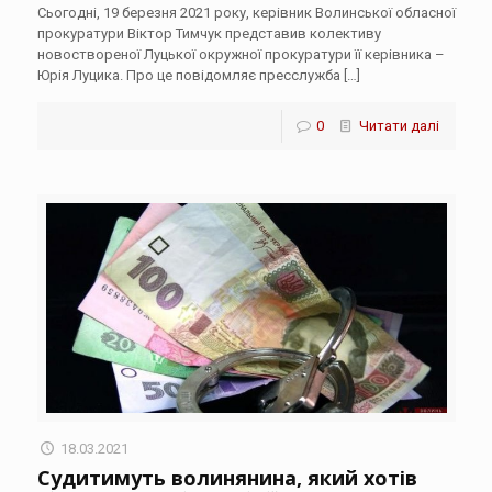
Сьогодні, 19 березня 2021 року, керівник Волинської обласної
прокуратури Віктор Тимчук представив колективу
новоствореної Луцької окружної прокуратури її керівника –
Юрія Луцика. Про це повідомляє пресслужба
[…]
0
Читати далі
18.03.2021
Судитимуть волинянина, який хотів