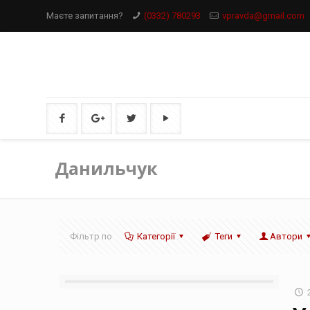
Маєте запитання?
(0332) 780293
vpravda@gmail.com
Данильчук
Фільтр по
Категорії
Теги
Автори