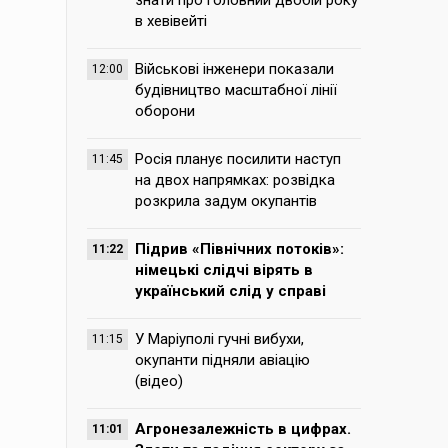
знати про головний двобій року
в хевівейті
Військові інженери показали
12:00
будівництво масштабної лінії
оборони
Росія планує посилити наступ
11:45
на двох напрямках: розвідка
розкрила задум окупантів
Підрив «Північних потоків»:
11:22
німецькі слідчі вірять в
український слід у справі
У Маріуполі гучні вибухи,
11:15
окупанти підняли авіацію
(відео)
Агронезалежність в цифрах.
11:01