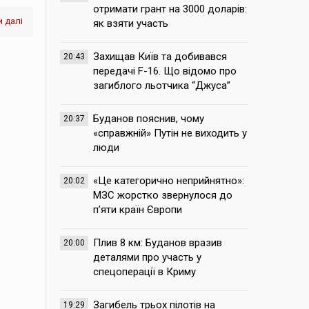
отримати грант на 3000 доларів:
 далі
як взяти участь
Захищав Київ та добивався
20:43
передачі F-16. Що відомо про
загиблого льотчика “Джуса”
Буданов пояснив, чому
20:37
«справжній» Путін не виходить у
люди
«Це категорично неприйнятно»:
20:02
МЗС жорстко звернулося до
п’яти країн Європи
Плив 8 км: Буданов вразив
20:00
деталями про участь у
спецоперації в Криму
Загибель трьох пілотів на
19:29