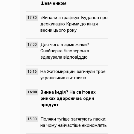
Шевченком
«Випали з графіку»: Буданов про
17:30
деокупацію Криму до кінця
весни цього року
Для чого в армії жінки?
17:00
Снайперка Білозерська
здивувала відповіддю
На Житомирщині загинули троє
16:16
українських льотчиків
Винна Індія? На світових
16:00
ринках здорожчає один
продукт
Поляки тугіше затягують паски:
15:00
на чому найчастіше економлять