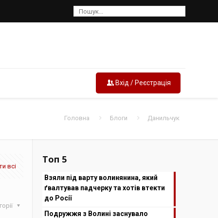
Вхід / Реєстрація
Головна
Блоги
Данильчук
Топ 5
и всі
Взяли під варту волинянина, який
ґвалтував падчерку та хотів втекти
до Росії
горії
Подружжя з Волині заснувало