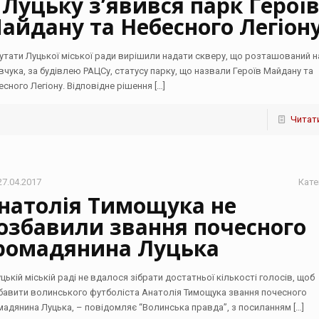
 Луцьку з’явився парк Герої
айдану та Небесного Легіон
утати Луцької міської ради вирішили надати скверу, що розташований н
вчука, за будівлею РАЦСу, статусу парку, що назвали Героїв Майдану та
есного Легіону. Відповідне рішення
[…]
Читати
27.04.2017
Кате
натолія Тимощука не
озбавили звання почесного
ромадянина Луцька
уцькій міській раді не вдалося зібрати достатньої кількості голосів, щоб
бавити волинського футболіста Анатолія Тимощука звання почесного
мадянина Луцька, – повідомляє “Волинська правда”, з посиланням
[…]