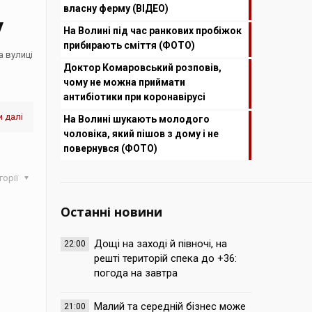
в
власну ферму (ВІДЕО)
у
На Волині під час ранкових пробіжок
прибирають сміття (ФОТО)
а вулиці
Доктор Комаровський розповів,
чому не можна приймати
антибіотики при коронавірусі
 далі
На Волині шукають молодого
чоловіка, який пішов з дому і не
повернувся (ФОТО)
горії
Останні новини
Дощі на заході й півночі, на
22:00
решті територій спека до +36:
погода на завтра
Малий та середній бізнес може
21:00