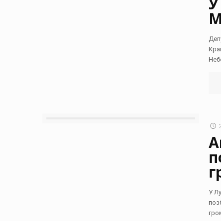
У
М
Деп
Кра
Неб
А
п
г
У Л
поз
гро