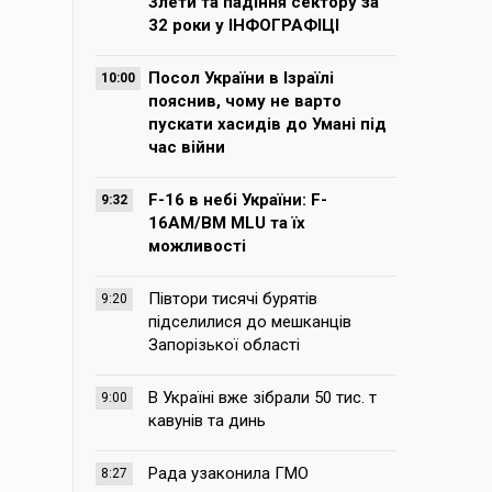
Злети та падіння сектору за
32 роки у ІНФОГРАФІЦІ
Посол України в Ізраїлі
10:00
пояснив, чому не варто
пускати хасидів до Умані під
час війни
F-16 в небі України: F-
9:32
16AM/BM MLU та їх
можливості
Півтори тисячі бурятів
9:20
підселилися до мешканців
Запорізької області
В Україні вже зібрали 50 тис. т
9:00
кавунів та динь
Рада узаконила ГМО
8:27