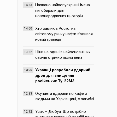
Названо найпопулярніші імена,
14:33
які обирали для
новонароджених цьогоріч
Хто замінює Росію: на
14:00
світовому ринку нафти з’явився
новий гравець
Ціни на один із найосновніших
13:22
овочів стрімко пішли вниз
Українці розробили ударний
13:00
дрон для знищення
російських Ту-22М3
Окупанти вдарили по кафе з
12:33
людьми на Харківщині, є загиблі
Усик – Дюбуа. Що потрібно
12:12