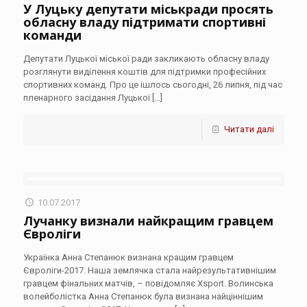
У Луцьку депутати міськради просять
обласну владу підтримати спортивні
команди
Депутати Луцької міської ради закликають обласну владу
розглянути виділення коштів для підтримки професійних
спортивних команд. Про це ішлось сьогодні, 26 липня, під час
пленарного засідання Луцької
[…]
Читати далі
10.07.2017
Лучанку визнали найкращим гравцем
Євроліги
Українка Анна Степанюк визнана кращим гравцем
Євроліги-2017. Наша землячка стала найрезультативнішим
гравцем фінальних матчів, – повідомляє Xsport. Волинська
волейболістка Анна Степанюк була визнана найціннішим