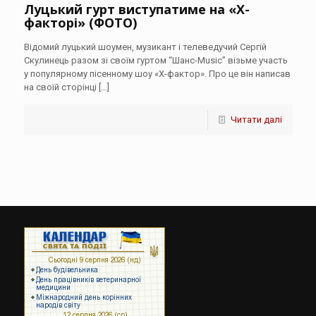
Луцький гурт виступатиме на «Х-
факторі» (ФОТО)
Відомий луцький шоумен, музикант і телеведучий Сергій
Скулинець разом зі своїм гуртом “Шанс-Music” візьме участь
у популярному пісенному шоу «Х-фактор». Про це він написав
на своїй сторінці
[…]
Читати далі