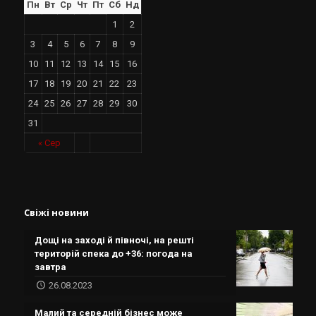
Пн
Вт
Ср
Чт
Пт
Сб
Нд
1
2
3
4
5
6
7
8
9
10
11
12
13
14
15
16
17
18
19
20
21
22
23
24
25
26
27
28
29
30
31
« Сер
Свіжі новини
Дощі на заході й півночі, на решті
територій спека до +36: погода на
завтра
26.08.2023
Малий та середній бізнес може