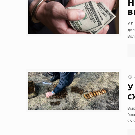
Н
в
У Л
дол
Вол
У
с
Вій
боє
25. 