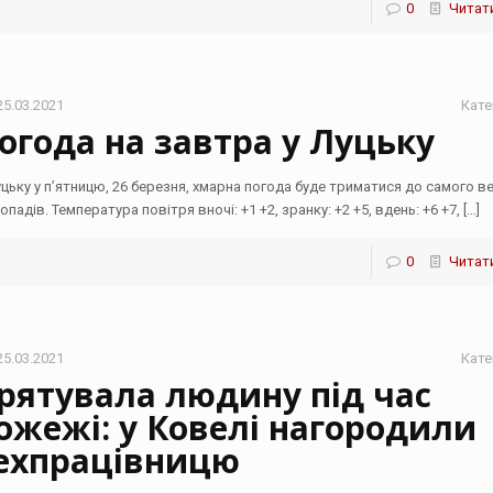
0
Читати
25.03.2021
Кате
огода на завтра у Луцьку
уцьку у п’ятницю, 26 березня, хмарна погода буде триматися до самого в
опадів. Температура повітря вночі: +1 +2, зранку: +2 +5, вдень: +6 +7,
[…]
0
Читати
25.03.2021
Кате
рятувала людину під час
ожежі: у Ковелі нагородили
ехпрацівницю