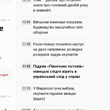
Усик – Дюбуа. Що потрібно
12:12
знати про головний двобій року
в хевівейті
горії
Військові інженери показали
12:00
е
будівництво масштабної лінії
оборони
Росія планує посилити наступ
11:45
на двох напрямках: розвідка
розкрила задум окупантів
5
Підрив «Північних потоків»:
11:22
німецькі слідчі вірять в
 далі
український слід у справі
У Маріуполі гучні вибухи,
11:15
окупанти підняли авіацію
горії
(відео)