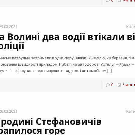
0
Читати
29.03.2021
Кате
а Волині два водії втікали в
оліції
инські патрульні затримали водіїв-порушників. У неділю, 28 березня, під
ірювання швидкості приладом TruCam на автодорозі Устилуг — Луцьк — 
рульні зафіксували перевищення швидкості автомобілем
[…]
0
Читати
26.03.2021
Кате
 родині Стефановичів
рапилося горе