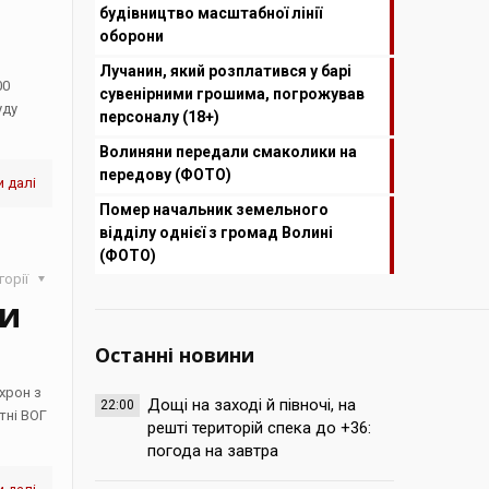
будівництво масштабної лінії
оборони
Лучанин, який розплатився у барі
00
сувенірними грошима, погрожував
уду
персоналу (18+)
Волиняни передали смаколики на
передову (ФОТО)
 далі
Помер начальник земельного
відділу однієї з громад Волині
(ФОТО)
горії
ли
Останні новини
хрон з
Дощі на заході й півночі, на
22:00
тні ВОГ
решті територій спека до +36:
погода на завтра