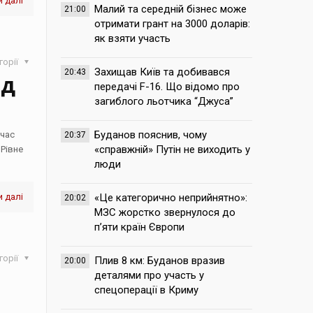
 далі
Малий та середній бізнес може
21:00
отримати грант на 3000 доларів:
як взяти участь
горії
Захищав Київ та добивався
20:43
ід
передачі F-16. Що відомо про
загиблого льотчика “Джуса”
Буданов пояснив, чому
 час
20:37
«справжній» Путін не виходить у
Рівне
люди
 далі
«Це категорично неприйнятно»:
20:02
МЗС жорстко звернулося до
п’яти країн Європи
горії
Плив 8 км: Буданов вразив
20:00
деталями про участь у
спецоперації в Криму