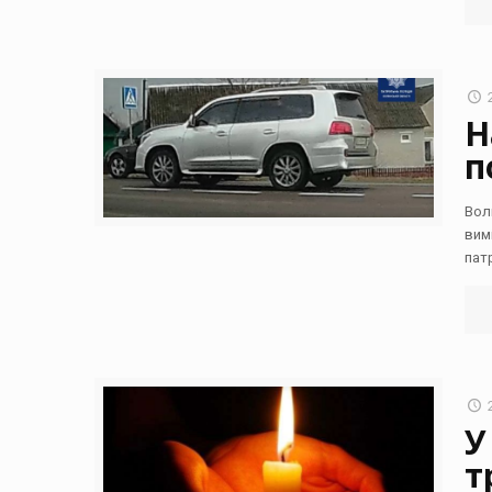
Н
п
Вол
вим
пат
У
т