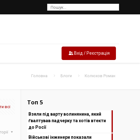
Вхід / Реєстрація
Головна
Блоги
Колюхов Роман
Топ 5
и всі
Взяли під варту волинянина, який
ґвалтував падчерку та хотів втекти
до Росії
горії
Військові інженери показали