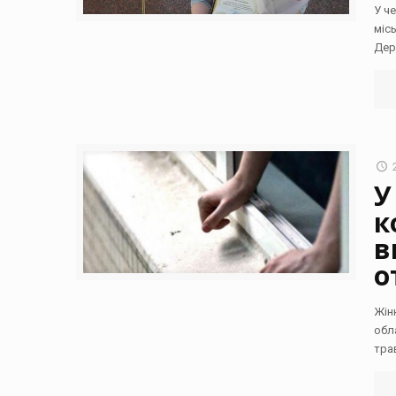
У ч
міс
Дер
У
к
в
о
Жін
обл
тра