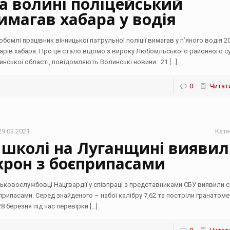
а волині поліцейський
имагав хабара у водія
юбомлі працівник вінницької патрульної поліції вимагав у п’яного водія 2
арів хабара. Про це стало відомо з вироку Любомльського районного с
инської області, повідомляють Волинські новини. 21
[…]
0
Читати
29.03.2021
Кате
 школі на Луганщині вияви
хрон з боєприпасами
ськовослужбовці Нацгвардії у співпраці з представниками СБУ виявили с
припасами. Серед знайденого – набої калібру 7,62 та постріли гранатоме
28 березня під час перевірки
[…]