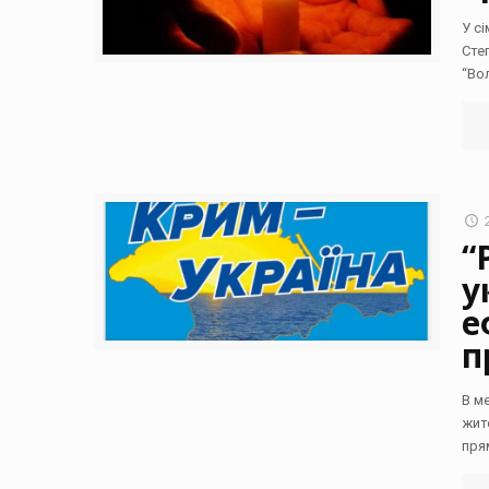
У с
Сте
“Во
“
у
е
п
В м
жит
пря