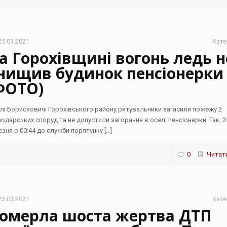
25.03.2021
Кате
а Горохівщині вогонь ледь н
нищив будинок пенсіонерки
ФОТО)
елі Борисковичі Горохівського району рятувальники загасили пожежу 2
подарських споруд та не допустили загорання в оселі пенсіонерки. Так, 2
езня о 00:44 до служби порятунку
[…]
0
Читати
25.03.2021
Кате
омерла шоста жертва ДТП