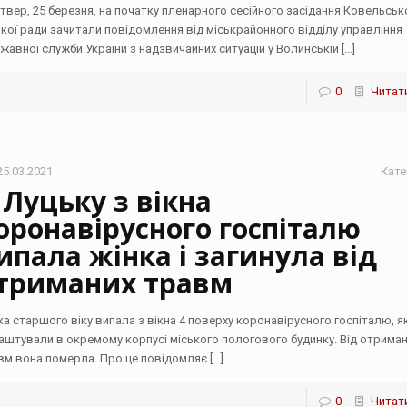
етвер, 25 березня, на початку пленарного сесійного засідання Ковельськ
ької ради зачитали повідомлення від міськрайонного відділу управління
жавної служби України з надзвичайних ситуацій у Волинській
[…]
0
Читати
25.03.2021
Кате
 Луцьку з вікна
оронавірусного госпіталю
ипала жінка і загинула від
триманих травм
ка старшого віку випала з вікна 4 поверху коронавірусного госпіталю, я
аштували в окремому корпусі міського пологового будинку. Від отрима
вм вона померла. Про це повідомляє
[…]
0
Читати