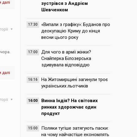
 далі
зустрівся з Андрієм
Шевченком
«Випали з графіку»: Буданов про
17:30
горії
деокупацію Криму до кінця
весни цього року
Для чого в армії жінки?
ечора.
17:00
Снайперка Білозерська
здивувала відповіддю
 далі
На Житомирщині загинули троє
16:16
українських льотчиків
горії
Винна Індія? На світових
16:00
ринках здорожчає один
продукт
Поляки тугіше затягують паски:
15:00
на чому найчастіше економлять