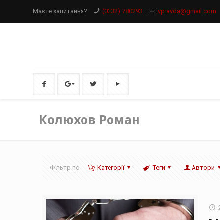
Маєте запитання?
(0332) 780293
vpravda@gmail.com
Колюхов Роман
Фільтр по
Категорії
Теги
Автори