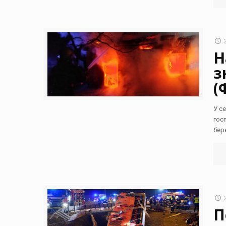
Н
з
(
У с
гос
бер
П