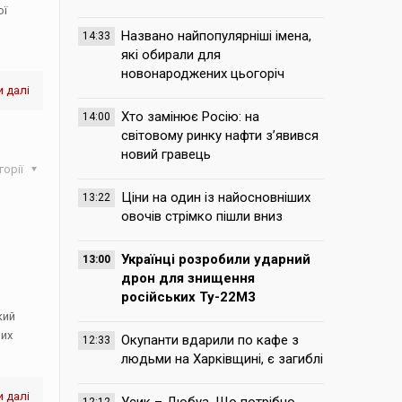
ої
Названо найпопулярніші імена,
14:33
які обирали для
новонароджених цьогоріч
 далі
Хто замінює Росію: на
14:00
світовому ринку нафти з’явився
новий гравець
горії
Ціни на один із найосновніших
13:22
овочів стрімко пішли вниз
Українці розробили ударний
13:00
дрон для знищення
російських Ту-22М3
кий
них
Окупанти вдарили по кафе з
12:33
людьми на Харківщині, є загиблі
 далі