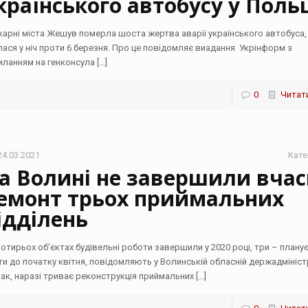
країнського автобусу у Поль
ікарні міста Жешув померла шоста жертва аварії українського автобуса,
лася у ніч проти 6 березня. Про це повідомляє виадання Укрінформ з
иланням на генконсула
[…]
0
Читати
24.03.2021
Кате
а Волині не завершили вчас
емонт трьох приймальних
ідділень
чотирьох об’єктах будівельні роботи завершили у 2020 році, три – плану
ти до початку квітня, повідомляють у Волинській обласній держадміністр
так, наразі триває реконструкція приймальних
[…]