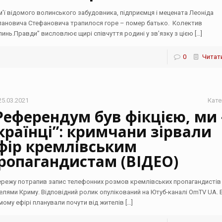
ім’ї відомого волинського забудовника, підприємця і мецената Леоніда
пановича Стефановича трапилося горе – помер батько. Колектив
линь.Правди” висловлює щирі співчуття родині у зв’язку з цією
[…]
0
Читати
25.03.2021
Кате
Референдум був фікцією, ми 
країнці”: кримчани зірвали
фір кремлівським
ропагандистам (ВІДЕО)
ережу потрапив запис телефонних розмов кремлівських пропагандистів 
елями Криму. Відповідний ролик опулікований на Ютуб-каналі OmTV UA. В
мому ефірі планували почути від жителів
[…]