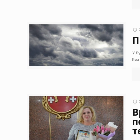
П
У Л
Без 
В
п
т