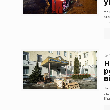
у
У л
ста
пос
Н
р
в
На 
зда
Від