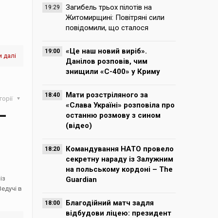
Загибель трьох пілотів на
19:29
Житомирщині: Повітряні сили
повідомили, що сталося
«Це наш новий виріб».
19:00
 далі
Данілов розповів, чим
знищили «С-400» у Криму
Мати розстріляного за
18:40
горії
«Слава Україні» розповіла про
–
останню розмову з сином
(відео)
Командування НАТО провело
18:20
секретну нараду із Залужним
на польському кордоні – The
із
Guardian
едучі в
Благодійний матч задля
18:00
відбудови ліцею: президент