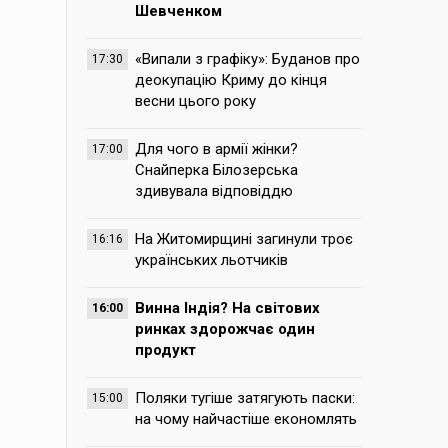
Шевченком
«Випали з графіку»: Буданов про
17:30
деокупацію Криму до кінця
весни цього року
Для чого в армії жінки?
17:00
Снайперка Білозерська
здивувала відповіддю
На Житомирщині загинули троє
16:16
українських льотчиків
Винна Індія? На світових
16:00
ринках здорожчає один
продукт
Поляки тугіше затягують паски:
15:00
на чому найчастіше економлять