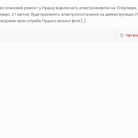
ез плановий ремонт у Луцьку відключать електроенергію на 10 вулицях.
тницю, 21 квітня, буде припинять електропостачання на деяких вулицях Л
овідомяє прес-служба Луцької міської філії
[…]
Читати