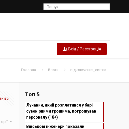
Вхід / Реєстрація
Головна
Блоги
відключення_світла
Топ 5
и всі
Лучанин, який розплатився у барі
сувенірними грошима, погрожував
персоналу (18+)
горії
Військові інженери показали