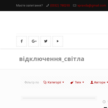
Маєте запитання?
(0332) 780293
vpravda@gmail.com
відключення_світла
Фільтр по
Категорії
Теги
Автори