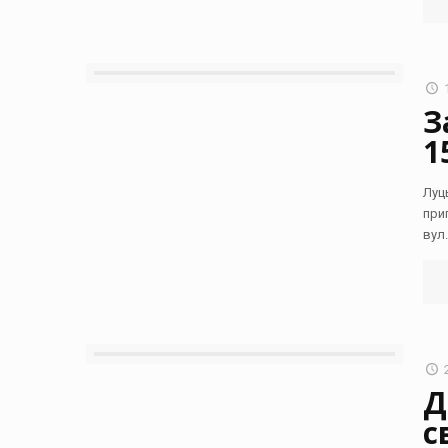
З
1
Луц
при
вул.
Д
с