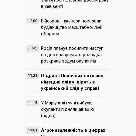
знати про головний двобій року
в хевівейті
Військові інженери показали
12:00
будівництво масштабної лінії
оборони
Росія планує посилити наступ
11:45
на двох напрямках: розвідка
розкрила задум окупантів
Підрив «Північних потоків»:
11:22
німецькі слідчі вірять в
український слід у справі
У Маріуполі гучні вибухи,
11:15
окупанти підняли авіацію
(відео)
Агронезалежність в цифрах.
11:01