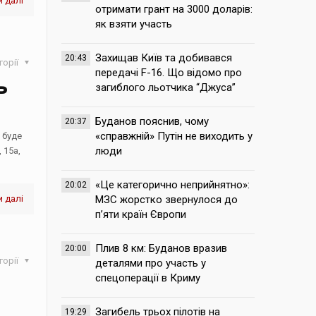
 далі
отримати грант на 3000 доларів:
як взяти участь
Захищав Київ та добивався
20:43
горії
передачі F-16. Що відомо про
ь
загиблого льотчика “Джуса”
Буданов пояснив, чому
20:37
«справжній» Путін не виходить у
 буде
люди
 15а,
«Це категорично неприйнятно»:
20:02
 далі
МЗС жорстко звернулося до
п’яти країн Європи
Плив 8 км: Буданов вразив
20:00
горії
деталями про участь у
спецоперації в Криму
Загибель трьох пілотів на
19:29