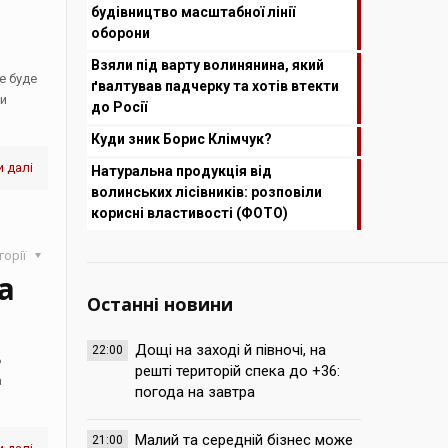
будівництво масштабної лінії
оборони
Взяли під варту волинянина, який
е буде
ґвалтував падчерку та хотів втекти
ми
до Росії
Куди зник Борис Клімчук?
 далі
Натуральна продукція від
волинських лісівників: розповіли
корисні властивості (ФОТО)
горії
а
Останні новини
Дощі на заході й півночі, на
22:00
ь
решті територій спека до +36:
а
погода на завтра
Малий та середній бізнес може
21:00