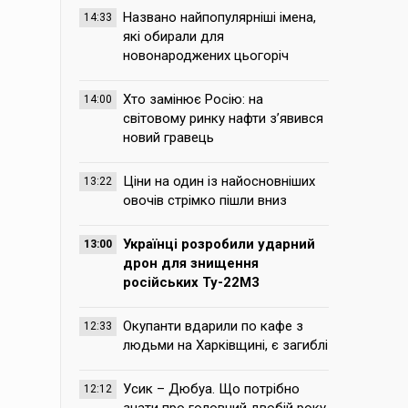
Названо найпопулярніші імена,
14:33
які обирали для
новонароджених цьогоріч
Хто замінює Росію: на
14:00
світовому ринку нафти з’явився
новий гравець
Ціни на один із найосновніших
13:22
овочів стрімко пішли вниз
Українці розробили ударний
13:00
дрон для знищення
російських Ту-22М3
Окупанти вдарили по кафе з
12:33
людьми на Харківщині, є загиблі
Усик – Дюбуа. Що потрібно
12:12