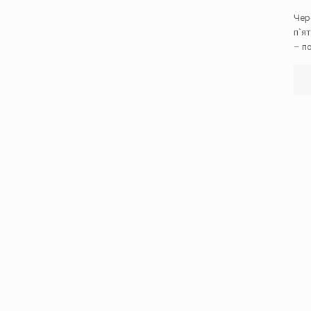
Чер
п`я
– п