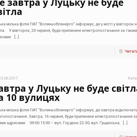
е завтра у Луцьку не буде
вітла
ька міська філія ПАТ “Волиньобленерго” інформує, де у місті у вівторок н
тла. У вівторок, 20 червня, буде припинене електропостачання за таки
есами:
[…]
Читати
15.06.2017
Кате
автра у Луцьку не буде світл
а 10 вулицях
ька міська філія ПАТ “Волиньобленерго” інформує, де завтра відключат
ргопостачання. Завтра, 16 червня, буде припинене електропостачання з
ими адресами: 09:00-15:00 – вул. Гордіюк 22-30; вул. Гущанська;
[…]