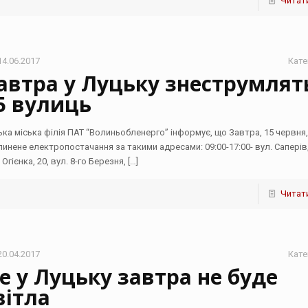
Читати
14.06.2017
Кате
автра у Луцьку знеструмлят
5 вулиць
ька міська філія ПАТ “Волиньобленерго” інформує, що Завтра, 15 червня,
пинене електропостачання за такими адресами: 09:00-17:00- вул. Саперів,
 Огієнка, 20, вул. 8-го Березня,
[…]
Читати
20.04.2017
Кате
е у Луцьку завтра не буде
вітла