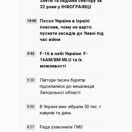
Злети та падіння сектору за
32 роки у ІНФОГРАФІЦІ
Посол України в Ізраїлі
10:00
пояснив, чому не варто
пускати хасидів до Умані під
час війни
F-16 в небі України: F-
9:32
16AM/BM MLU та їх
можливості
Півтори тисячі бурятів
9:20
підселилися до мешканців
Запорізької області
В Україні вже зібрали 50 тис. т
9:00
кавунів та динь
Рада узаконила ГМО
8:27