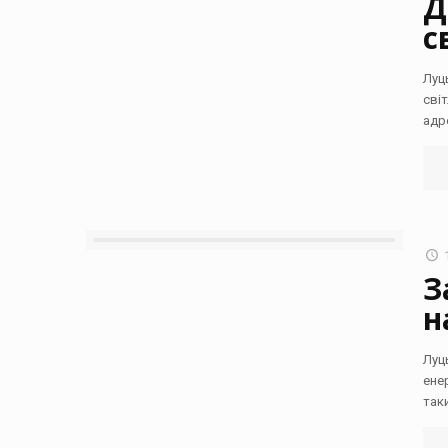
Д
с
Луц
сві
адр
З
н
Луц
ене
так