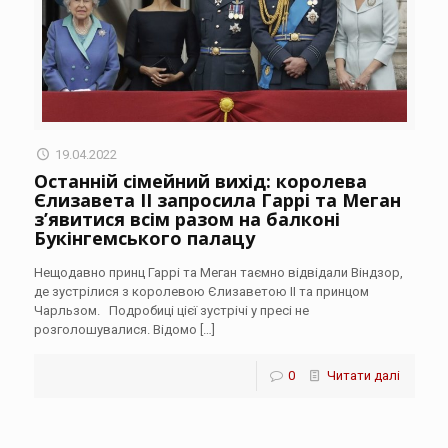
19.04.2022
Останній сімейний вихід: королева
Єлизавета II запросила Гаррі та Меган
з’явитися всім разом на балконі
Букінгемського палацу
Нещодавно принц Гаррі та Меган таємно відвідали Віндзор,
де зустрілися з королевою Єлизаветою II та принцом
Чарльзом. Подробиці цієї зустрічі у пресі не
розголошувалися. Відомо
[…]
0
Читати далі