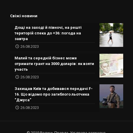
Свіжі новини
Дощі на заході й півночі, на решті
територій спека до +36: погода на
завтра
26.08.2023
Малий та середній бізнес може
отримати грант на 3000 доларів: як взяти
участь
26.08.2023
Захищав Київ та добивався передачі F-
16. Що відомо про загиблого льотчика
“Джуса”
26.08.2023
© 2019 Волинь.Правда. Усі права захищено.