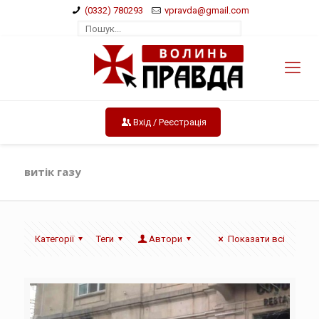
(0332) 780293
vpravda@gmail.com
Вхід / Реєстрація
витік газу
Категорії
Теги
Автори
Показати всі