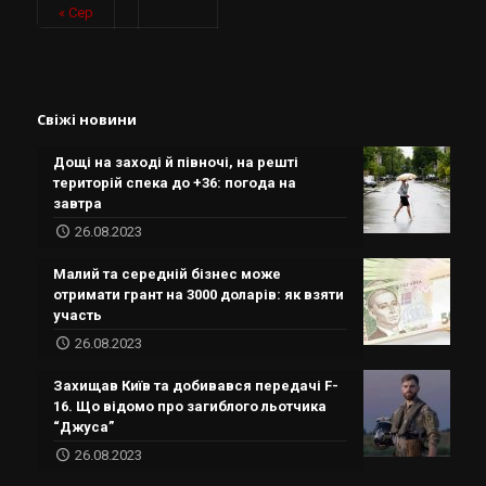
« Сер
Свіжі новини
Дощі на заході й півночі, на решті
територій спека до +36: погода на
завтра
26.08.2023
Малий та середній бізнес може
отримати грант на 3000 доларів: як взяти
участь
26.08.2023
Захищав Київ та добивався передачі F-
16. Що відомо про загиблого льотчика
“Джуса”
26.08.2023