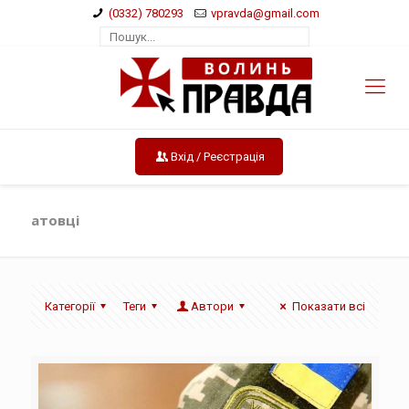
(0332) 780293
vpravda@gmail.com
Вхід / Реєстрація
атовці
Категорії
Теги
Автори
Показати всі