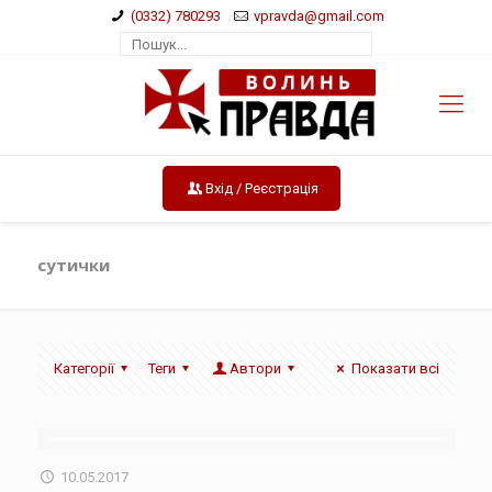
(0332) 780293
vpravda@gmail.com
Вхід / Реєстрація
сутички
Категорії
Теги
Автори
Показати всі
10.05.2017