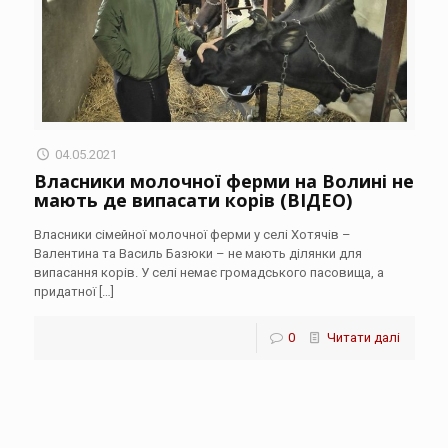
04.05.2021
Власники молочної ферми на Волині не
мають де випасати корів (ВІДЕО)
Власники сімейної молочної ферми у селі Хотячів –
Валентина та Василь Базюки – не мають ділянки для
випасання корів. У селі немає громадського пасовища, а
придатної
[…]
0
Читати далі