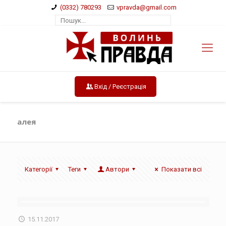
(0332) 780293
vpravda@gmail.com
Вхід / Реєстрація
алея
Категорії
Теги
Автори
Показати всі
15.11.2017