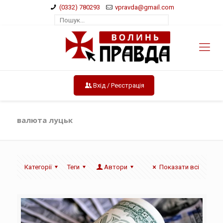
(0332) 780293
vpravda@gmail.com
Вхід / Реєстрація
валюта луцьк
Категорії
Теги
Автори
Показати всі