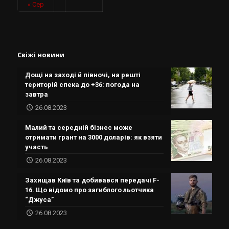
« Сер
Свіжі новини
Дощі на заході й півночі, на решті
територій спека до +36: погода на
завтра
26.08.2023
Малий та середній бізнес може
отримати грант на 3000 доларів: як взяти
участь
26.08.2023
Захищав Київ та добивався передачі F-
16. Що відомо про загиблого льотчика
“Джуса”
26.08.2023