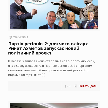
29.04.2021
Партія регіонів-2: для чого олігарх
Ринат Ахметов запускає новий
політичний проєкт
В мережі з’явився анонс створення нової політичної сили,
яку одразу ж охрестили Партією регіонів-2. За черговим
«кишеньковим» партійним проектом на цей раз стоїть
відомий олігарх Ринат
[…]
0
Читати далі