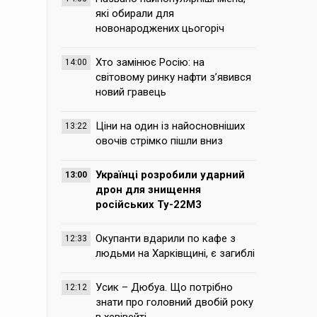
які обирали для
новонароджених цьогоріч
Хто замінює Росію: на
14:00
світовому ринку нафти з’явився
новий гравець
Ціни на один із найосновніших
13:22
овочів стрімко пішли вниз
Українці розробили ударний
13:00
дрон для знищення
російських Ту-22М3
Окупанти вдарили по кафе з
12:33
людьми на Харківщині, є загиблі
Усик – Дюбуа. Що потрібно
12:12
знати про головний двобій року