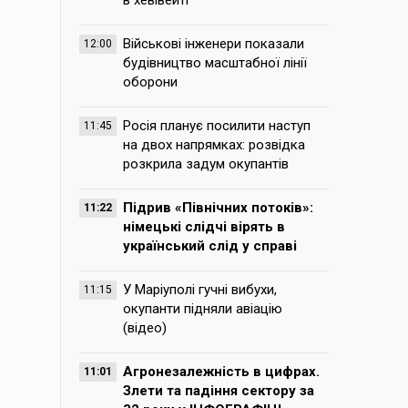
в хевівейті
Військові інженери показали
12:00
будівництво масштабної лінії
оборони
Росія планує посилити наступ
11:45
на двох напрямках: розвідка
розкрила задум окупантів
Підрив «Північних потоків»:
11:22
німецькі слідчі вірять в
український слід у справі
У Маріуполі гучні вибухи,
11:15
окупанти підняли авіацію
(відео)
Агронезалежність в цифрах.
11:01
Злети та падіння сектору за