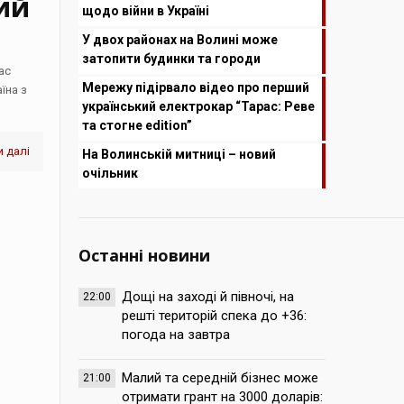
ий
щодо війни в Україні
У двох районах на Волині може
затопити будинки та городи
ас
Мережу підірвало відео про перший
їна з
український електрокар “Тарас: Реве
та стогне edition”
 далі
На Волинській митниці – новий
очільник
Останні новини
Дощі на заході й півночі, на
22:00
решті територій спека до +36:
погода на завтра
Малий та середній бізнес може
21:00
отримати грант на 3000 доларів: