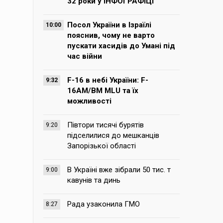
32 роки у ІНФОГРАФІЦІ
Посол України в Ізраїлі
10:00
пояснив, чому не варто
пускати хасидів до Умані під
час війни
F-16 в небі України: F-
9:32
16AM/BM MLU та їх
можливості
Півтори тисячі бурятів
9:20
підселилися до мешканців
Запорізької області
В Україні вже зібрали 50 тис. т
9:00
кавунів та динь
Рада узаконила ГМО
8:27