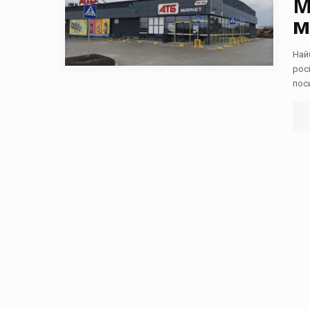
М
м
Най
рос
пос