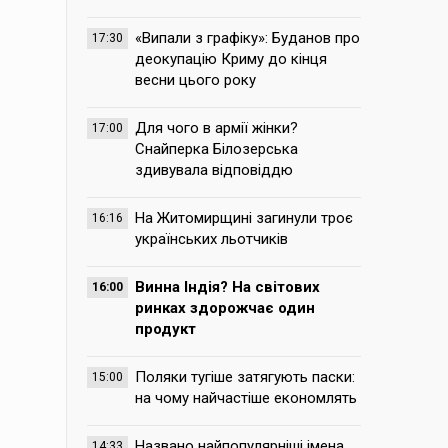
«Випали з графіку»: Буданов про
17:30
деокупацію Криму до кінця
весни цього року
Для чого в армії жінки?
17:00
Снайперка Білозерська
здивувала відповіддю
На Житомирщині загинули троє
16:16
українських льотчиків
Винна Індія? На світових
16:00
ринках здорожчає один
продукт
Поляки тугіше затягують паски:
15:00
на чому найчастіше економлять
Названо найпопулярніші імена,
14:33