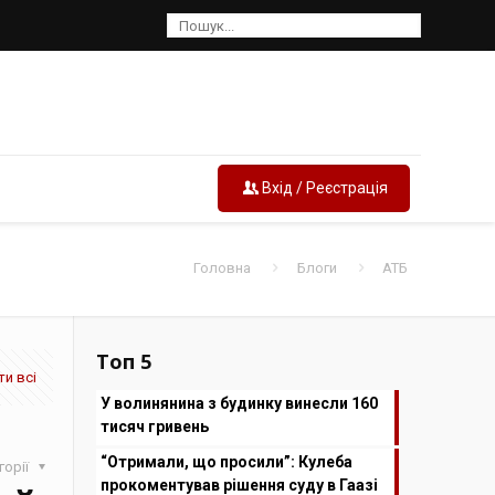
Вхід / Реєстрація
Головна
Блоги
АТБ
Топ 5
и всі
У волинянина з будинку винесли 160
тисяч гривень
“Отримали, що просили”: Кулеба
горії
прокоментував рішення суду в Гаазі