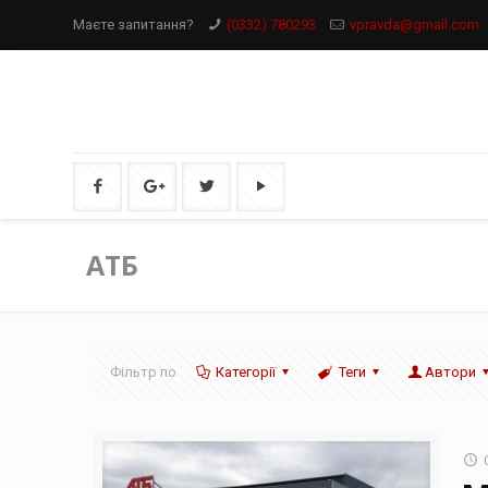
Маєте запитання?
(0332) 780293
vpravda@gmail.com
АТБ
Фільтр по
Категорії
Теги
Автори