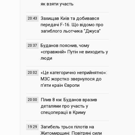
як взяти участь
Захищав Київ та добивався
20:43
передачі F-16. Що відомо про
загиблого льотчика “Джуса”
Буданов пояснив, чому
20:37
«справжній» Путін не виходить у
люди
«Це категорично неприйнятно»:
20:02
МЗС жорстко звернулося до
п’яти країн Європи
Плив 8 км: Буданов вразив
20:00
деталями про участь у
спецоперації в Криму
Загибель трьох пілотів на
19:29
Житомирщині: Повітряні сили