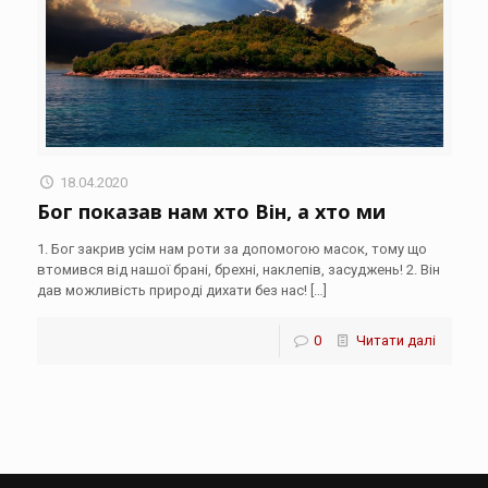
18.04.2020
Бог показав нам хто Він, а хто ми
1. Бог закрив усім нам роти за допомогою масок, тому що
втомився від нашої брані, брехні, наклепів, засуджень! 2. Він
дав можливість природі дихати без нас!
[…]
0
Читати далі