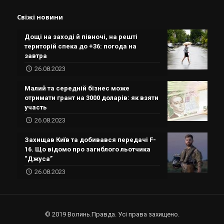
Свіжі новини
Дощі на заході й півночі, на решті
територій спека до +36: погода на
завтра
26.08.2023
Малий та середній бізнес може
отримати грант на 3000 доларів: як взяти
участь
26.08.2023
Захищав Київ та добивався передачі F-
16. Що відомо про загиблого льотчика
“Джуса”
26.08.2023
© 2019 Волинь.Правда. Усі права захищено.