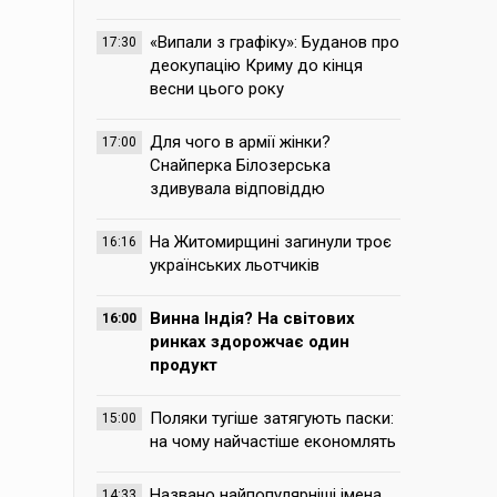
«Випали з графіку»: Буданов про
17:30
деокупацію Криму до кінця
весни цього року
Для чого в армії жінки?
17:00
Снайперка Білозерська
здивувала відповіддю
На Житомирщині загинули троє
16:16
українських льотчиків
Винна Індія? На світових
16:00
ринках здорожчає один
продукт
Поляки тугіше затягують паски:
15:00
на чому найчастіше економлять
Названо найпопулярніші імена,
14:33