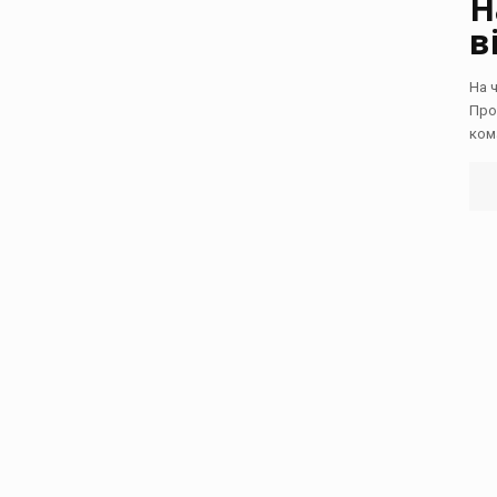
Н
в
На 
Про
ком