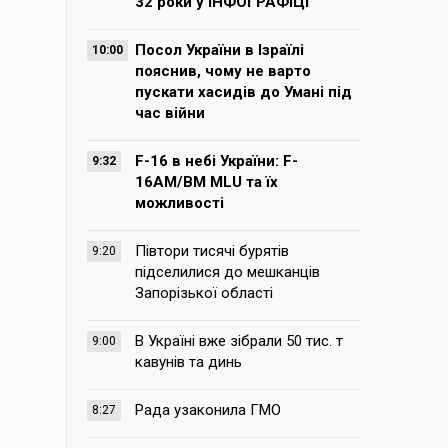
32 роки у ІНФОГРАФІЦІ
Посол України в Ізраїлі
10:00
пояснив, чому не варто
пускати хасидів до Умані під
час війни
F-16 в небі України: F-
9:32
16AM/BM MLU та їх
можливості
Півтори тисячі бурятів
9:20
підселилися до мешканців
Запорізької області
В Україні вже зібрали 50 тис. т
9:00
кавунів та динь
Рада узаконила ГМО
8:27