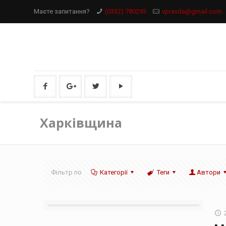
Маєте запитання?
(0332) 780293
vpravda@gmail.com
Харківщина
Фільтр по
Категорії
Теги
Автори