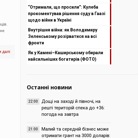
“Отримали, що просили”: Кулеба
прокоментував рішення суду в Гаазі
щодо війни в Україні
ців.
Внутрішня війна: як Володимиру
вне
Зеленському розірватися на всі
фронти
 далі
Як у Камені–Каширському обирали
найсильніших богатирів (ФОТО)
Останні новини
Дощі на заході й півночі, на
22:00
решті територій спека до +36:
погода на завтра
Малий та середній бізнес може
21:00
отримати грант на 3000 доларів: