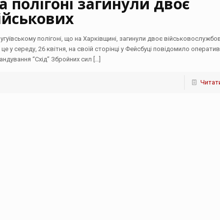
а полігоні загинули двоє
ійськових
чугуївському полігоні, що на Харківщині, загинули двоє військовослужбов
 це у середу, 26 квітня, на своїй сторінці у Фейсбуці повідомило операти
андування “Схід” Збройних сил
[…]
Читати