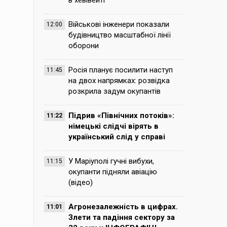
в хевівейті
Військові інженери показали
12:00
будівництво масштабної лінії
оборони
Росія планує посилити наступ
11:45
на двох напрямках: розвідка
розкрила задум окупантів
Підрив «Північних потоків»:
11:22
німецькі слідчі вірять в
український слід у справі
У Маріуполі гучні вибухи,
11:15
окупанти підняли авіацію
(відео)
Агронезалежність в цифрах.
11:01
Злети та падіння сектору за