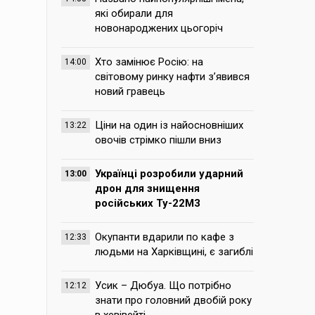
які обирали для
новонароджених цьогоріч
Хто замінює Росію: на
14:00
світовому ринку нафти з’явився
новий гравець
Ціни на один із найосновніших
13:22
овочів стрімко пішли вниз
Українці розробили ударний
13:00
дрон для знищення
російських Ту-22М3
Окупанти вдарили по кафе з
12:33
людьми на Харківщині, є загиблі
Усик – Дюбуа. Що потрібно
12:12
знати про головний двобій року