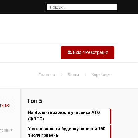
Вхід / Реєстрація
Головна
Блоги
Харківщина
Топ 5
и всі
На Волині поховали учасника АТО
(ФОТО)
У волинянина з будинку винесли 160
горії
тисяч гривень