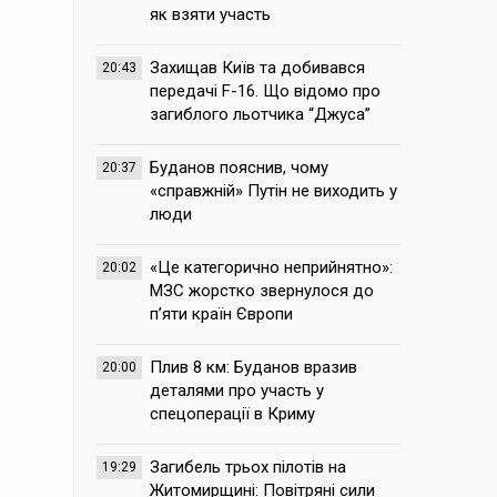
як взяти участь
Захищав Київ та добивався
20:43
передачі F-16. Що відомо про
загиблого льотчика “Джуса”
Буданов пояснив, чому
20:37
«справжній» Путін не виходить у
люди
«Це категорично неприйнятно»:
20:02
МЗС жорстко звернулося до
п’яти країн Європи
Плив 8 км: Буданов вразив
20:00
деталями про участь у
спецоперації в Криму
Загибель трьох пілотів на
19:29
Житомирщині: Повітряні сили