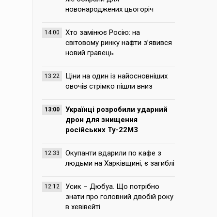
новонароджених цьогоріч
Хто замінює Росію: на
14:00
світовому ринку нафти з’явився
новий гравець
Ціни на один із найосновніших
13:22
овочів стрімко пішли вниз
Українці розробили ударний
13:00
дрон для знищення
російських Ту-22М3
Окупанти вдарили по кафе з
12:33
людьми на Харківщині, є загиблі
Усик – Дюбуа. Що потрібно
12:12
знати про головний двобій року
в хевівейті