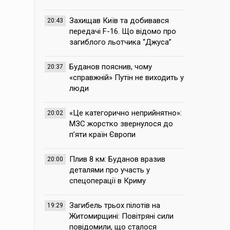
Захищав Київ та добивався
20:43
передачі F-16. Що відомо про
загиблого льотчика “Джуса”
Буданов пояснив, чому
20:37
«справжній» Путін не виходить у
люди
«Це категорично неприйнятно»:
20:02
МЗС жорстко звернулося до
п’яти країн Європи
Плив 8 км: Буданов вразив
20:00
деталями про участь у
спецоперації в Криму
Загибель трьох пілотів на
19:29
Житомирщині: Повітряні сили
повідомили, що сталося