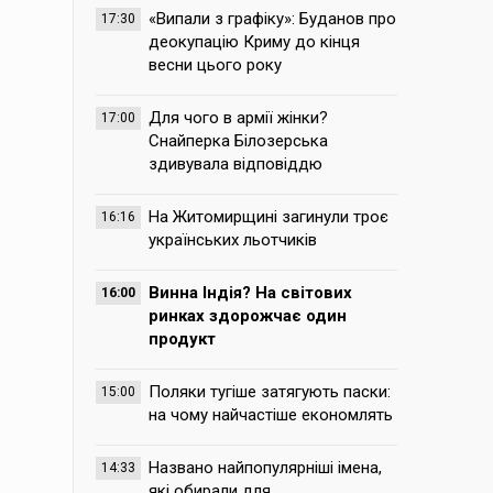
«Випали з графіку»: Буданов про
17:30
деокупацію Криму до кінця
весни цього року
Для чого в армії жінки?
17:00
Снайперка Білозерська
здивувала відповіддю
На Житомирщині загинули троє
16:16
українських льотчиків
Винна Індія? На світових
16:00
ринках здорожчає один
продукт
Поляки тугіше затягують паски:
15:00
на чому найчастіше економлять
Названо найпопулярніші імена,
14:33
які обирали для