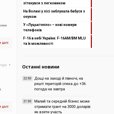
зіткнувся з легковиком
На Волині у лісі заблукала бабуся з
онуком
У «Луцьктепло» – нові номери
якими
телефонів
F-16 в небі України: F-16AM/BM MLU
 далі
та їх можливості
горії
Останні новини
Дощі на заході й півночі, на
22:00
решті територій спека до +36:
погода на завтра
а
Малий та середній бізнес може
21:00
отримати грант на 3000 доларів:
 далі
як взяти участь