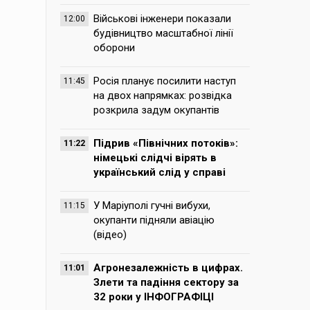
Військові інженери показали
12:00
будівництво масштабної лінії
оборони
Росія планує посилити наступ
11:45
на двох напрямках: розвідка
розкрила задум окупантів
Підрив «Північних потоків»:
11:22
німецькі слідчі вірять в
український слід у справі
У Маріуполі гучні вибухи,
11:15
окупанти підняли авіацію
(відео)
Агронезалежність в цифрах.
11:01
Злети та падіння сектору за
32 роки у ІНФОГРАФІЦІ