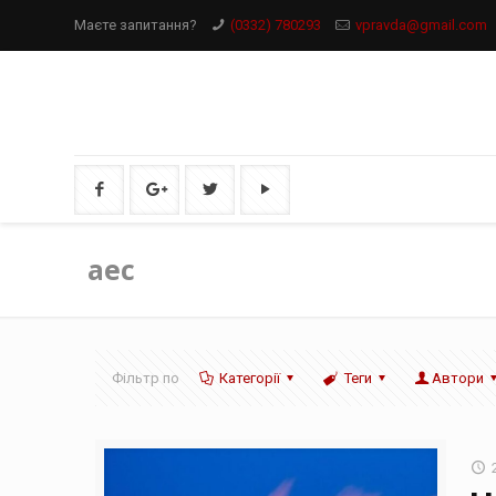
Маєте запитання?
(0332) 780293
vpravda@gmail.com
аес
Фільтр по
Категорії
Теги
Автори