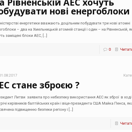
а Рівненській АЕС хочуть
обудувати нові енергоблоки
іністерстві енергетики вважають доцільним побудувати три нові атомні
ргоблоки – два на Хмельницькій атомній станції і один – на Рівненській, 
уть заміщені блоки АЕС,
[…]
0
Читати
01.08.2017
Кате
ЕС стане зброєю ?
зидент Литви заявила про небезпеку використання АЕС як зброї в ході
трічі керівників балтійських країн і віце-президента США Майка Пенса, як
свячена підвищенню безпеки регіону і
[…]
Читати