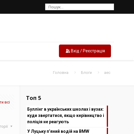
Вхід / Реєстрація
Головна
Блоги
аес
Топ 5
и всі
Буллінг в українських школах і вузах:
куди звертатися, якщо керівництво і
поліція не реагують
горії
У Луцьку п’яний водій на BMW