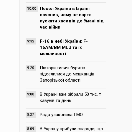
Посол України в Ізраїлі
10:00
пояснив, чому не варто
пускати хасидів до Умані під
час війни
F-16 в небі України: F-
9:32
16AM/BM MLU та їх
можливості
Півтори тисячі бурятів
9:20
підселилися до мешканців
Запорізької області
В Україні вже зібрали 50 тис. т
9:00
кавунів та динь
Рада узаконила ГМО
8:27
В Україну прибули снаряди, що
8:09