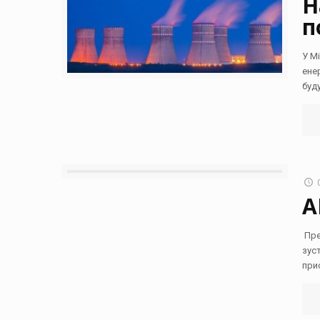
Н
п
У М
ене
буд
А
Пре
зус
при