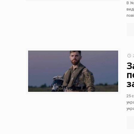
В У
вид
пов
З
п
з
25 
укр
укр