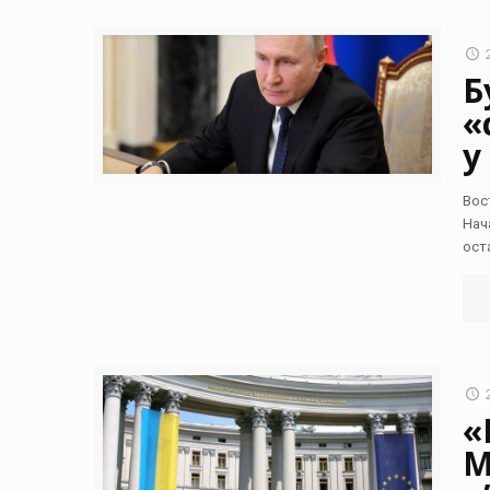
Б
«
у
Вос
Нач
ост
«
М