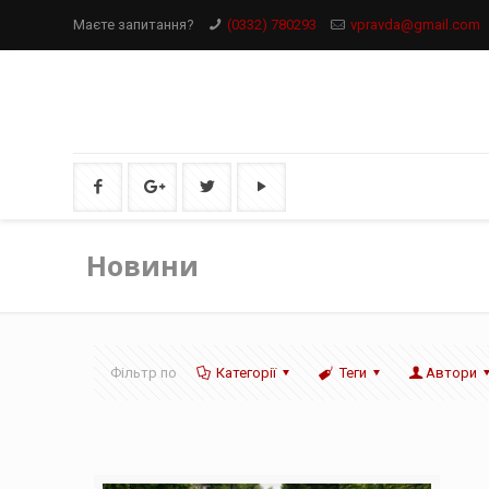
Маєте запитання?
(0332) 780293
vpravda@gmail.com
Новини
Фільтр по
Категорії
Теги
Автори