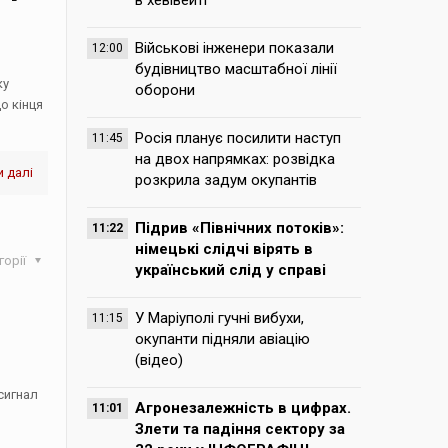
в хевівейті
Військові інженери показали
12:00
будівництво масштабної лінії
ку
оборони
о кінця
Росія планує посилити наступ
11:45
на двох напрямках: розвідка
 далі
розкрила задум окупантів
Підрив «Північних потоків»:
11:22
німецькі слідчі вірять в
горії
український слід у справі
У Маріуполі гучні вибухи,
11:15
окупанти підняли авіацію
(відео)
сигнал
Агронезалежність в цифрах.
11:01
Злети та падіння сектору за