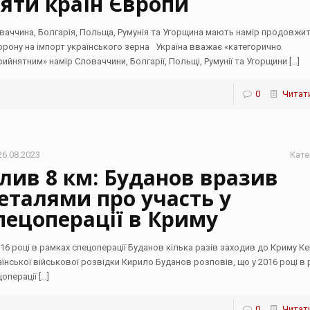
’яти країн Європи
ваччина, Болгарія, Польща, Румунія та Угорщина мають намір продовжи
орону на імпорт українського зерна Україна вважає «категорично
рийнятним» намір Словаччини, Болгарії, Польщі, Румунії та Угорщини
[…]
0
Читати
26.08.2023
Кате
лив 8 км: Буданов вразив
еталями про участь у
пецоперації в Криму
016 році в рамках спецоперації Буданов кілька разів заходив до Криму К
аїнської військової розвідки Кирило Буданов розповів, що у 2016 році в
цоперації
[…]
0
Читати