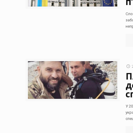
п
Сло
заб
неп
П
д
с
У 2
укр
спе