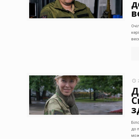
д
в
Очі
кер
вес
Д
С
з
Біл
до 
мож