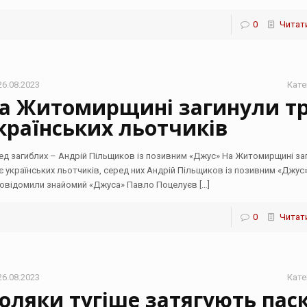
0
Читати
26.08.2023
Кате
а Житомирщині загинули т
країнських льотчиків
ед загиблих – Андрій Пільщиков із позивним «Джус» На Житомирщині за
є українських льотчиків, серед них Андрій Пільщиков із позивним «Джус
повідомили знайомий «Джуса» Павло Поцелуєв
[…]
0
Читати
26.08.2023
Кате
оляки тугіше затягують паск