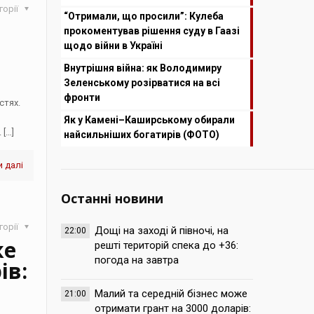
горії
“Отримали, що просили”: Кулеба
прокоментував рішення суду в Гаазі
щодо війни в Україні
Внутрішня війна: як Володимиру
Зеленському розірватися на всі
фронти
стях.
з
Як у Камені–Каширському обирали
.
[…]
найсильніших богатирів (ФОТО)
 далі
Останні новини
горії
Дощі на заході й півночі, на
22:00
же
решті територій спека до +36:
погода на завтра
ів:
Малий та середній бізнес може
21:00
отримати грант на 3000 доларів: