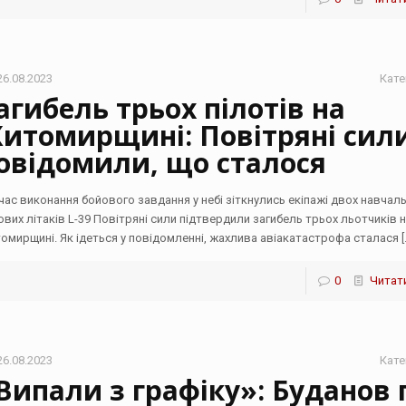
26.08.2023
Кате
агибель трьох пілотів на
итомирщині: Повітряні сил
овідомили, що сталося
 час виконання бойового завдання у небі зіткнулись екіпажі двох навчал
ових літаків L-39 Повітряні сили підтвердили загибель трьох льотчиків 
омирщині. Як ідеться у повідомленні, жахлива авіакатастрофа сталася
[
0
Читати
26.08.2023
Кате
Випали з графіку»: Буданов 