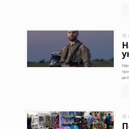
Н
у
Сер
тро
це 
П