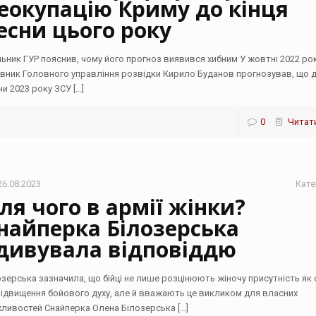
еокупацію Криму до кінця
есни цього року
льник ГУР пояснив, чому його прогноз виявився хибним У жовтні 2022 ро
івник Головного управління розвідки Кирило Буданов прогнозував, що д
ни 2023 року ЗСУ
[…]
0
Читати
26.08.2023
Кате
ля чого в армії жінки?
найперка Білозерська
дивувала відповіддю
озерська зазначила, що бійці не лише розцінюють жіночу присутність як 
підвищення бойового духу, але й вважають це викликом для власних
ливостей Снайперка Олена Білозерська
[…]