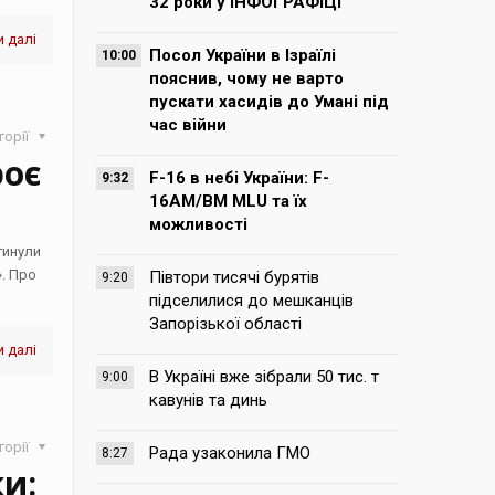
32 роки у ІНФОГРАФІЦІ
 далі
Посол України в Ізраїлі
10:00
пояснив, чому не варто
пускати хасидів до Умані під
час війни
горії
роє
F-16 в небі України: F-
9:32
16AM/BM MLU та їх
можливості
гинули
». Про
Півтори тисячі бурятів
9:20
підселилися до мешканців
Запорізької області
 далі
В Україні вже зібрали 50 тис. т
9:00
кавунів та динь
горії
Рада узаконила ГМО
8:27
и: