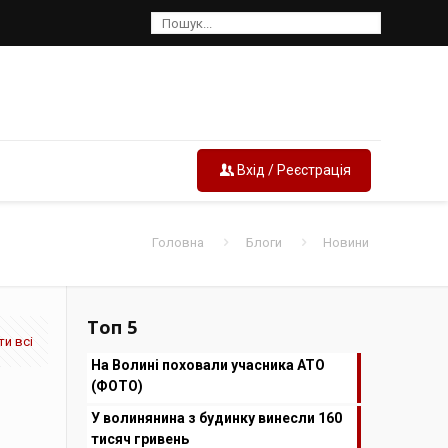
Вхід / Реєстрація
Головна
Блоги
Новини
Топ 5
и всі
На Волині поховали учасника АТО
(ФОТО)
У волинянина з будинку винесли 160
тисяч гривень