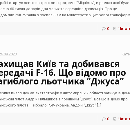
країні стартує освітньо-грантова програма “Міцність”, в рамках якої буде
ілено 60 тисяч доларів для малих та середніх підприємців. Про це
ідомляє РБК-Україна з посиланням на Міністерство цифрової трансформ
0
Читати
26.08.2023
Кате
ахищав Київ та добивався
ередачі F-16. Що відомо про
агиблого льотчика “Джуса”
серпня внаслідок авіакатастрофи у Житомирській області загинув відом
аїнський пілот Андрій Пільщиков з позивним “Джус”. Все що відомо про
аїнського пілота – зібрало РБК-Україна. Андрій “Джус”
[…]
0
Читати