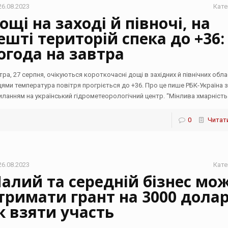
26.08.2023
Кате
ощі на заході й півночі, на
ешті територій спека до +36:
огода на завтра
тра, 27 серпня, очікуються короткочасні дощі в західних й північних обла
цями температура повітря прогріється до +36. Про це пише РБК-Україна 
иланням на український гідрометеорологічний центр. “Мінлива хмарність
0
Читати
26.08.2023
Кате
алий та середній бізнес мо
тримати грант на 3000 долар
к взяти участь