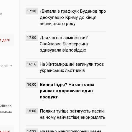
«Випали з графіку»: Буданов про
17:30
ти
деокупацію Криму до кінця
весни цього року
Для чого в армії жінки?
17:00
 далі
Снайперка Білозерська
здивувала відповіддю
На Житомирщині загинули троє
16:16
горії
українських льотчиків
Винна Індія? На світових
16:00
ринках здорожчає один
продукт
ерівник
Поляки тугіше затягують паски:
15:00
 рамках
на чому найчастіше економлять
Названо найпопулярніші імена,
 далі
14:33