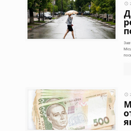
Д
р
п
Зав
Міс
пос
М
о
я