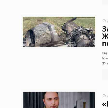
З
Ж
п
Під
бой
Жит
«