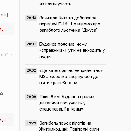
як взяти участь
ації
[…]
Захищав Київ та добивався
20:43
передачі F-16. Що відомо про
 далі
загиблого льотчика “Джуса”
Буданов пояснив, чому
20:37
«справжній» Путін не виходить у
горії
люди
«Це категорично неприйнятно»:
20:02
МЗС жорстко звернулося до
п’яти країн Європи
ий
Плив 8 км: Буданов вразив
20:00
деталями про участь у
спецоперації в Криму
 далі
Загибель трьох пілотів на
19:29
Житомирщині: Повітряні сили