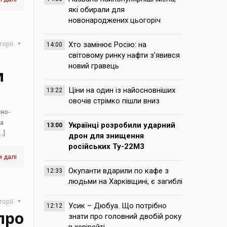
які обирали для
новонароджених цьогоріч
горії
Хто замінює Росію: на
14:00
світовому ринку нафти з’явився
новий гравець
и
Ціни на один із найосновніших
13:22
овочів стрімко пішли вниз
ьно-
на
Українці розробили ударний
13:00
…]
дрон для знищення
російських Ту-22М3
 далі
Окупанти вдарили по кафе з
12:33
людьми на Харківщині, є загиблі
горії
Усик – Дюбуа. Що потрібно
12:12
про
знати про головний двобій року