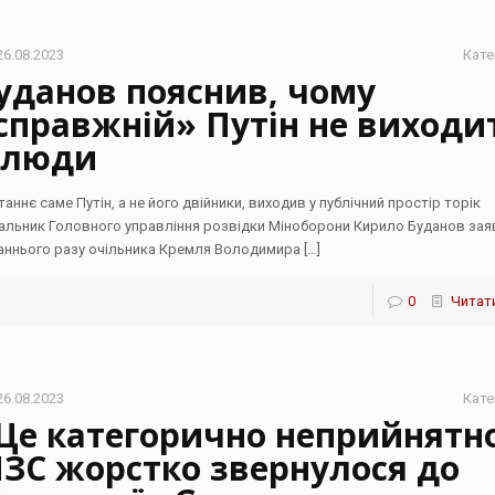
26.08.2023
Кате
уданов пояснив, чому
справжній» Путін не виходи
 люди
таннє саме Путін, а не його двійники, виходив у публічний простір торік
альник Головного управління розвідки Міноборони Кирило Буданов зая
аннього разу очільника Кремля Володимира
[…]
0
Читати
26.08.2023
Кате
Це категорично неприйнятн
ЗС жорстко звернулося до