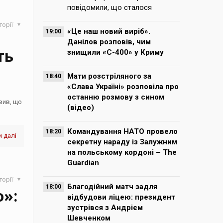
повідомили, що сталося
горії
«Це наш новий виріб».
19:00
Данілов розповів, чим
ть
знищили «С-400» у Криму
Мати розстріляного за
18:40
«Слава Україні» розповіла про
останню розмову з сином
вив, що
(відео)
Командування НАТО провело
18:20
 далі
секретну нараду із Залужним
на польському кордоні – The
Guardian
горії
Благодійний матч задля
18:00
о»:
відбудови ліцею: президент
зустрівся з Андрієм
Шевченком