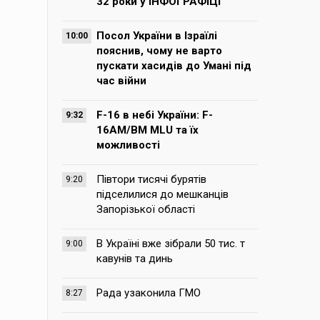
32 роки у ІНФОГРАФІЦІ
Посол України в Ізраїлі
10:00
пояснив, чому не варто
пускати хасидів до Умані під
час війни
F-16 в небі України: F-
9:32
16AM/BM MLU та їх
можливості
Півтори тисячі бурятів
9:20
підселилися до мешканців
Запорізької області
В Україні вже зібрали 50 тис. т
9:00
кавунів та динь
Рада узаконила ГМО
8:27