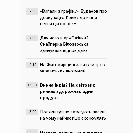
«Випали з графіку»: Буданов про
17:30
деокупацію Криму до кінця
весни цього року
Для чого в армії жінки?
17:00
Снайперка Білозерська
здивувала відповіддю
На Житомирщині загинули троє
16:16
українських льотчиків
Винна Індія? На світових
16:00
ринках здорожчає один
продукт
Поляки тугіше затягують паски:
15:00
на чому найчастіше економлять
Названо найпопулярніші імена,
14:33