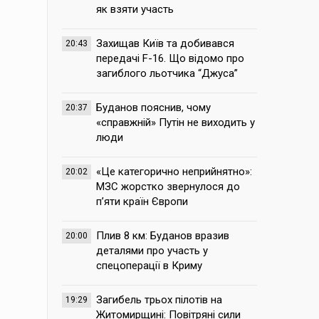
як взяти участь
Захищав Київ та добивався
20:43
передачі F-16. Що відомо про
загиблого льотчика “Джуса”
Буданов пояснив, чому
20:37
«справжній» Путін не виходить у
люди
«Це категорично неприйнятно»:
20:02
МЗС жорстко звернулося до
п’яти країн Європи
Плив 8 км: Буданов вразив
20:00
деталями про участь у
спецоперації в Криму
Загибель трьох пілотів на
19:29
Житомирщині: Повітряні сили