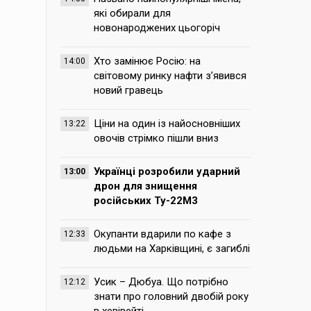
які обирали для
новонароджених цьогоріч
Хто замінює Росію: на
14:00
світовому ринку нафти з’явився
новий гравець
Ціни на один із найосновніших
13:22
овочів стрімко пішли вниз
Українці розробили ударний
13:00
дрон для знищення
російських Ту-22М3
Окупанти вдарили по кафе з
12:33
людьми на Харківщині, є загиблі
Усик – Дюбуа. Що потрібно
12:12
знати про головний двобій року