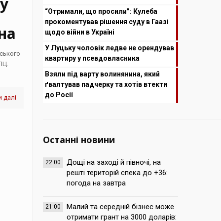
у
“Отримали, що просили”: Кулеба
прокоментував рішення суду в Гаазі
на
щодо війни в Україні
У Луцьку чоловік ледве не орендував
нського
квартиру у псевдовласника
ПЦ.
Взяли під варту волинянина, який
ґвалтував падчерку та хотів втекти
до Росії
 далі
Останні новини
Дощі на заході й півночі, на
22:00
решті територій спека до +36:
погода на завтра
Малий та середній бізнес може
21:00
отримати грант на 3000 доларів: