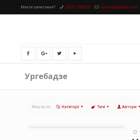
Маєте запитання?
(0332) 780293
vpravda@gmail.com
Ургебадзе
Фільтр по
Категорії
Теги
Автори