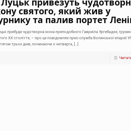
 Луцьк привезуть чудотворн
кону святого, який жив у
урнику та палив портет Лені
уцьк прибуде чудотворна ікона преподобного Гавриїла Ургебадзе, грузи
того ХХ століття, – про це повідомляє прес-служба Волинської єпархії У
тягом трьох днів, починаючи з четверга,
[…]
Читати