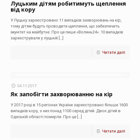
Луцьким дітям робитимуть щеплення
від кору
У Луцьку зареєстровано 11 випадків захворювань на кір,
тому дітям будуть проводити щеплення, що забезпечить
імунітет на майбутнє. Про це пише «Волинь24». 10 випадків
зареєстрували у луцькій
[…]
Читати далі
04.11.2017
Як запобігти захворюванню на кір
У 2017 році в 15 регіонах України зареєстровано більше 1600
випадків кору, з них понад 1100 серед дітей. Двоє дітей в
Одеській області померли. Про це
[…]
Читати далі