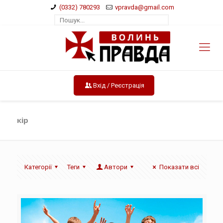
(0332) 780293
vpravda@gmail.com
Вхід / Реєстрація
кір
Категорії
Теги
Автори
Показати всі