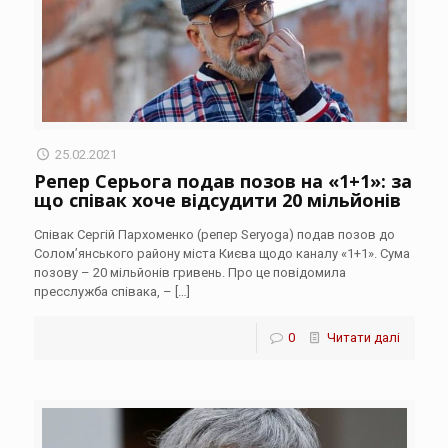
25.02.2021
Репер Серьога подав позов на «1+1»: за
що співак хоче відсудити 20 мільйонів
Співак Сергій Пархоменко (репер Seryoga) подав позов до
Солом’янського району міста Києва щодо каналу «1+1». Сума
позову – 20 мільйонів гривень. Про це повідомила
пресслужба співака, –
[…]
0
Читати далі