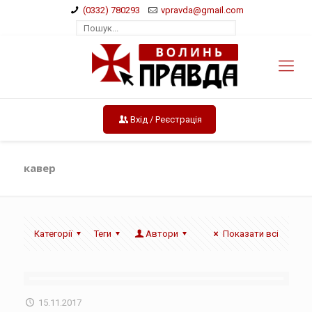
(0332) 780293
vpravda@gmail.com
Вхід / Реєстрація
кавер
Категорії
Теги
Автори
Показати всі
15.11.2017