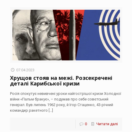
07.04.2023
Хрущов стояв на межі. Розсекречені
деталі Карибської кризи
Росія спокутує невивчені уроки найгострішої кризи Холодної
війни «Пальм бракує», – подумав про себе совєтський
генерал. Був липень 1962 року, й Ігор Стаценко, 43-річний
командир ракетного
[…]
0
Читати далі