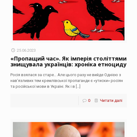
25.06.2023
«Пропащий час». Як імперія століттями
знищувала українців: хроніка етноциду
Росія взялася за старе… Але цього разу не вийде Однією з
нав’язливих тем кремлівської пропаганди є «утиски» росіян
та російської мови в Україні. Як і в
[…]
0
Читати далі