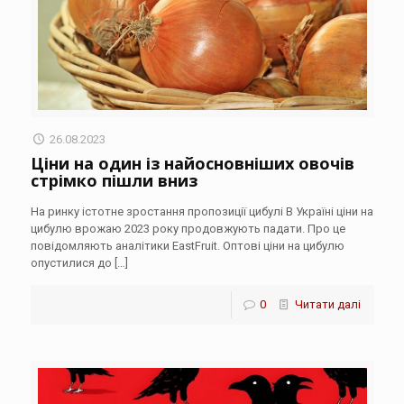
26.08.2023
Ціни на один із найосновніших овочів
стрімко пішли вниз
На ринку істотне зростання пропозиції цибулі В Україні ціни на
цибулю врожаю 2023 року продовжують падати. Про це
повідомляють аналітики EastFruit. Оптові ціни на цибулю
опустилися до
[…]
0
Читати далі