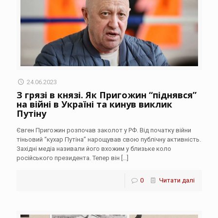
24.06.2023
З грязі в князі. Як Пригожин “піднявся”
на війні в Україні та кинув виклик
Путіну
Євген Пригожин розпочав заколот у РФ. Від початку війни
тіньовий “кухар Путіна” нарощував свою публічну активність.
Західні медіа називали його вхожим у близьке коло
російського президента. Тепер він
[…]
0
Читати далі