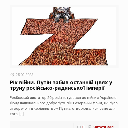
25.02.2023
Рік війни. Путін забив останній цвях у
труну російсько-радянської імперії
Російський диктатор 20 років готувався до війни з Україною.
Фонд національного добробуту РФ і Резервний фонд, які було
створено під керівництвом Путіна, створювалися саме для
того,
[…]
0
Читати далі