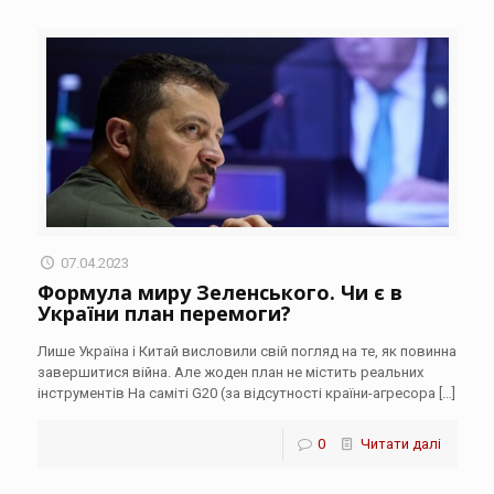
07.04.2023
Формула миру Зеленського. Чи є в
України план перемоги?
Лише Україна і Китай висловили свій погляд на те, як повинна
завершитися війна. Але жоден план не містить реальних
інструментів На саміті G20 (за відсутності країни-агресора
[…]
0
Читати далі