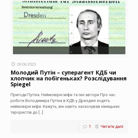
09.06.2023
Молодий Путін – суперагент КДБ чи
хлопчик на побігеньках? Розслідування
Spiegel
Пригоди Путіна. Неймовірні міфи та їхні автори Про час
роботи Володимира Путіна в КДБ у Дрездені ходять
неймовірні міфи. Кажуть, він навіть заохочував німецьких
терористів до
[…]
1
Читати далі