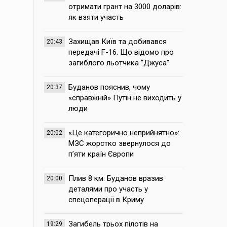
отримати грант на 3000 доларів:
як взяти участь
Захищав Київ та добивався
20:43
передачі F-16. Що відомо про
загиблого льотчика “Джуса”
Буданов пояснив, чому
20:37
«справжній» Путін не виходить у
люди
«Це категорично неприйнятно»:
20:02
МЗС жорстко звернулося до
п’яти країн Європи
Плив 8 км: Буданов вразив
20:00
деталями про участь у
спецоперації в Криму
Загибель трьох пілотів на
19:29