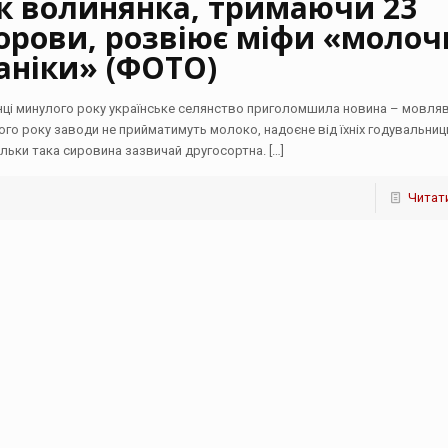
к волинянка, тримаючи 23
орови, розвіює міфи «молоч
аніки» (ФОТО)
інці минулого року українське селянство приголомшила новина – мовляв,
ого року заводи не прийматимуть молоко, надоєне від їхніх годувальниц
ільки така сировина зазвичай другосортна.
[…]
Читати