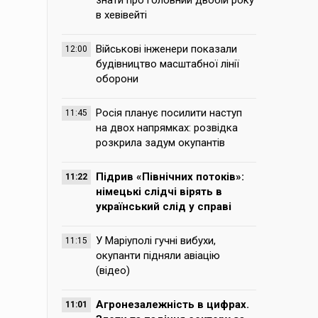
знати про головний двобій року
в хевівейті
Військові інженери показали
12:00
будівництво масштабної лінії
оборони
Росія планує посилити наступ
11:45
на двох напрямках: розвідка
розкрила задум окупантів
Підрив «Північних потоків»:
11:22
німецькі слідчі вірять в
український слід у справі
У Маріуполі гучні вибухи,
11:15
окупанти підняли авіацію
(відео)
Агронезалежність в цифрах.
11:01