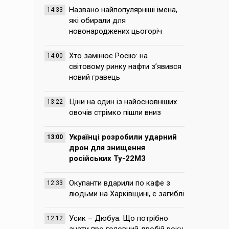
Названо найпопулярніші імена,
14:33
які обирали для
новонароджених цьогоріч
Хто замінює Росію: на
14:00
світовому ринку нафти з’явився
новий гравець
Ціни на один із найосновніших
13:22
овочів стрімко пішли вниз
Українці розробили ударний
13:00
дрон для знищення
російських Ту-22М3
Окупанти вдарили по кафе з
12:33
людьми на Харківщині, є загиблі
Усик – Дюбуа. Що потрібно
12:12