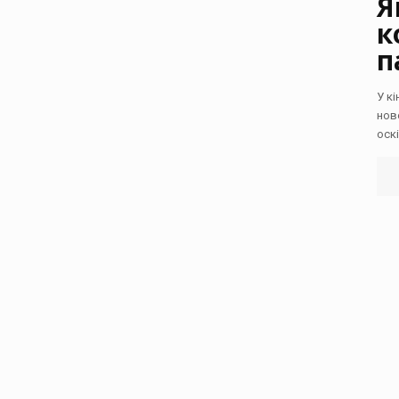
Я
к
п
У к
нов
оск