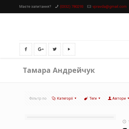
Маєте запитання?
(0332) 780293
vpravda@gmail.com
Тамара Андрейчук
Фільтр по
Категорії
Теги
Автори