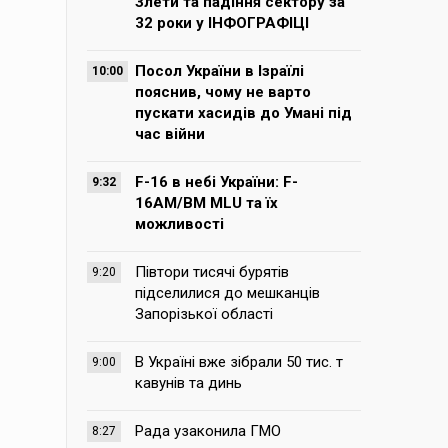
Злети та падіння сектору за
32 роки у ІНФОГРАФІЦІ
Посол України в Ізраїлі
10:00
пояснив, чому не варто
пускати хасидів до Умані під
час війни
F-16 в небі України: F-
9:32
16AM/BM MLU та їх
можливості
Півтори тисячі бурятів
9:20
підселилися до мешканців
Запорізької області
В Україні вже зібрали 50 тис. т
9:00
кавунів та динь
Рада узаконила ГМО
8:27