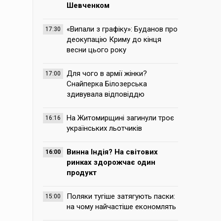
Шевченком
«Випали з графіку»: Буданов про
17:30
деокупацію Криму до кінця
весни цього року
Для чого в армії жінки?
17:00
Снайперка Білозерська
здивувала відповіддю
На Житомирщині загинули троє
16:16
українських льотчиків
Винна Індія? На світових
16:00
ринках здорожчає один
продукт
Поляки тугіше затягують паски:
15:00
на чому найчастіше економлять