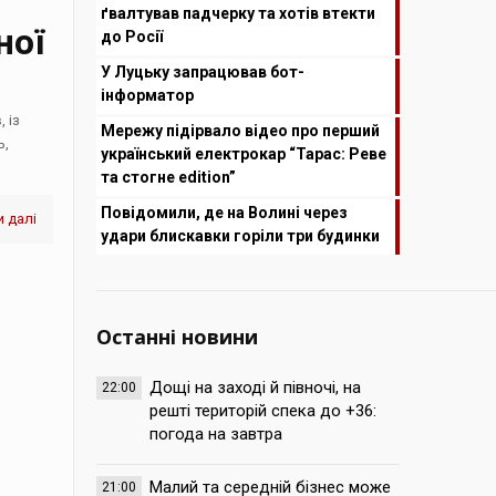
ґвалтував падчерку та хотів втекти
ної
до Росії
У Луцьку запрацював бот-
інформатор
 із
Мережу підірвало відео про перший
ь,
український електрокар “Тарас: Реве
та стогне edition”
Повідомили, де на Волині через
 далі
удари блискавки горіли три будинки
Останні новини
Дощі на заході й півночі, на
22:00
решті територій спека до +36:
погода на завтра
Малий та середній бізнес може
21:00