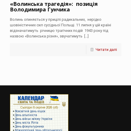
«Волинська трагедія»: позиція
Володимира Гунчика
Волинь опиняється у прицілі радикальних, нерідко
шовіністичних сил сусідньої Польщі. 11 липня у цій країні
відзначатимуть річницю трагічних подій 1943 року під
назвою «Волинська різня», звучатимуть
[…]
Читати далі