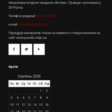
Незалежне інтернет-видання «Волинь. Правда» засноване у
2019 році.
Телефон редакції:
(0332) 780293
e-mail:
vpravda@gmail.com
Передрук матеріалів тільки за наявності гіперпосилання на
сайт www.pravda.volyn.ua
Архів
Серпень 2026
Пн
Вт
Ср
Чт
Пт
Сб
Нд
1
2
3
4
5
6
7
8
9
10
11
12
13
14
15
16
17
18
19
20
21
22
23