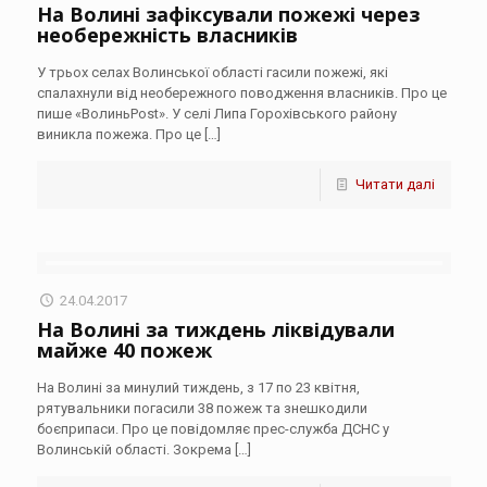
На Волині зафіксували пожежі через
необережність власників
У трьох селах Волинської області гасили пожежі, які
спалахнули від необережного поводження власників. Про це
пише «ВолиньPost». У селі Липа Горохівського району
виникла пожежа. Про це
[…]
Читати далі
24.04.2017
На Волині за тиждень ліквідували
майже 40 пожеж
На Волині за минулий тиждень, з 17 по 23 квітня,
рятувальники погасили 38 пожеж та знешкодили
боєприпаси. Про це повідомляє прес-служба ДСНС у
Волинській області. Зокрема
[…]