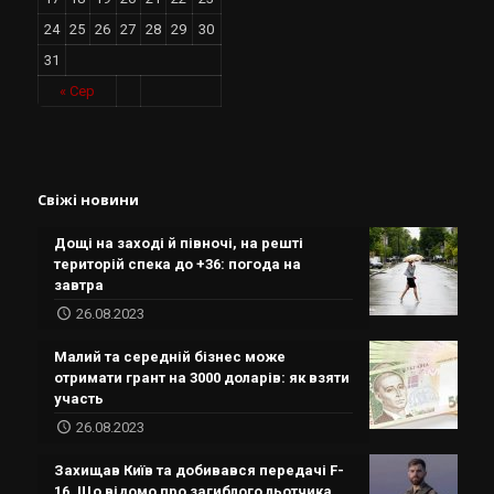
24
25
26
27
28
29
30
31
« Сер
Свіжі новини
Дощі на заході й півночі, на решті
територій спека до +36: погода на
завтра
26.08.2023
Малий та середній бізнес може
отримати грант на 3000 доларів: як взяти
участь
26.08.2023
Захищав Київ та добивався передачі F-
16. Що відомо про загиблого льотчика