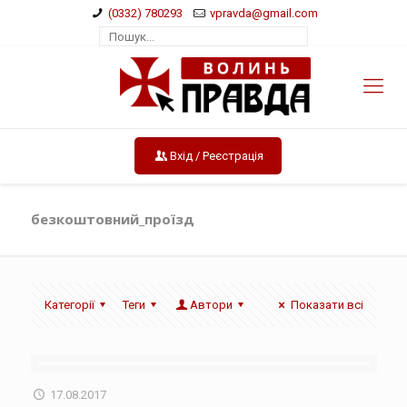
(0332) 780293
vpravda@gmail.com
Вхід / Реєстрація
безкоштовний_проїзд
Категорії
Теги
Автори
Показати всі
17.08.2017