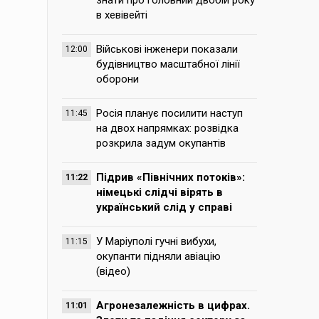
знати про головний двобій року
в хевівейті
Військові інженери показали
12:00
будівництво масштабної лінії
оборони
Росія планує посилити наступ
11:45
на двох напрямках: розвідка
розкрила задум окупантів
Підрив «Північних потоків»:
11:22
німецькі слідчі вірять в
український слід у справі
У Маріуполі гучні вибухи,
11:15
окупанти підняли авіацію
(відео)
Агронезалежність в цифрах.
11:01