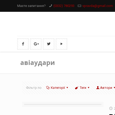
Маєте запитання?
(0332) 780293
vpravda@gmail.com
авіаудари
Фільтр по
Категорії
Теги
Автори