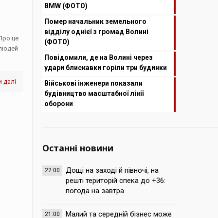
BMW (ФОТО)
Помер начальник земельного
відділу однієї з громад Волині
Про це
(ФОТО)
 людей
Повідомили, де на Волині через
удари блискавки горіли три будинки
 далі
Військові інженери показали
будівництво масштабної лінії
оборони
Останні новини
Дощі на заході й півночі, на
22:00
решті територій спека до +36:
погода на завтра
Малий та середній бізнес може
21:00