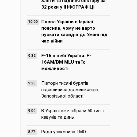
Злети та падіння сектору за
32 роки у ІНФОГРАФІЦІ
Посол України в Ізраїлі
10:00
пояснив, чому не варто
пускати хасидів до Умані під
час війни
F-16 в небі України: F-
9:32
16AM/BM MLU та їх
можливості
Півтори тисячі бурятів
9:20
підселилися до мешканців
Запорізької області
В Україні вже зібрали 50 тис. т
9:00
кавунів та динь
Рада узаконила ГМО
8:27