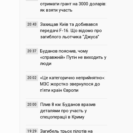
отримати грант на 3000 доларів:
як взяти участь
Захищав Київ та добивався
20:43
передачі F-16. Що відомо про
загиблого льотчика “Джуса”
Буданов пояснив, чому
20:37
«справжній» Путін не виходить у
люди
«Це категорично неприйнятно»:
20:02
МЗС жорстко звернулося до
п’яти країн Європи
Плив 8 км: Буданов вразив
20:00
деталями про участь у
спецоперації в Криму
Загибель трьох пілотів на
19:29