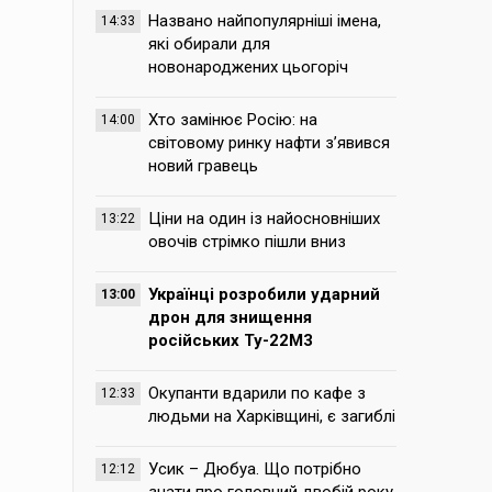
Названо найпопулярніші імена,
14:33
які обирали для
новонароджених цьогоріч
Хто замінює Росію: на
14:00
світовому ринку нафти з’явився
новий гравець
Ціни на один із найосновніших
13:22
овочів стрімко пішли вниз
Українці розробили ударний
13:00
дрон для знищення
російських Ту-22М3
Окупанти вдарили по кафе з
12:33
людьми на Харківщині, є загиблі
Усик – Дюбуа. Що потрібно
12:12