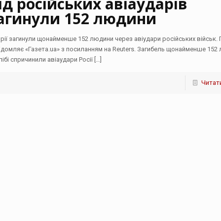
ід російських авіаударів
агинули 152 людини
ирії загинули щонайменше 152 людини через авіудари російських військ. 
ідомляє «Газета.ua» з посиланням на Reuters. Загибель щонайменше 152
лібі спричинили авіаудари Росії
[…]
Читати