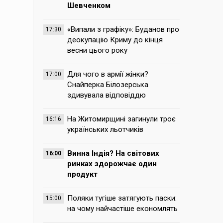
Шевченком
«Випали з графіку»: Буданов про
17:30
деокупацію Криму до кінця
весни цього року
Для чого в армії жінки?
17:00
Снайперка Білозерська
здивувала відповіддю
На Житомирщині загинули троє
16:16
українських льотчиків
Винна Індія? На світових
16:00
ринках здорожчає один
продукт
Поляки тугіше затягують паски:
15:00
на чому найчастіше економлять