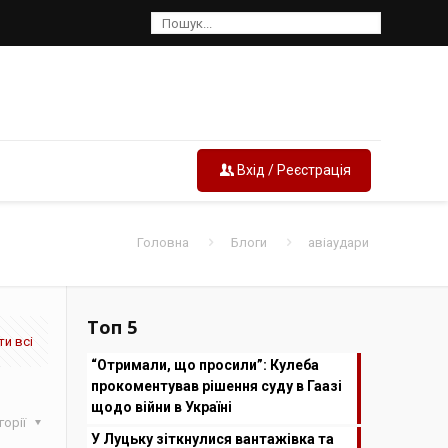
Вхід / Реєстрація
Головна
Блоги
авіаудари
Топ 5
и всі
“Отримали, що просили”: Кулеба
прокоментував рішення суду в Гаазі
щодо війни в Україні
горії
У Луцьку зіткнулися вантажівка та