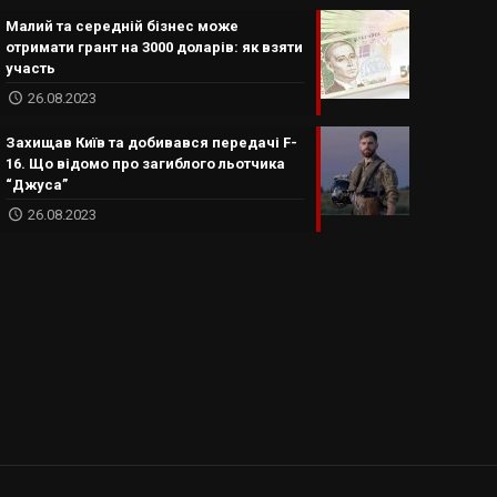
Малий та середній бізнес може
отримати грант на 3000 доларів: як взяти
участь
26.08.2023
Захищав Київ та добивався передачі F-
16. Що відомо про загиблого льотчика
“Джуса”
26.08.2023