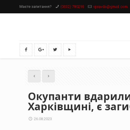
Маєте запитання?
(0332) 780293
vpravda@gmail.com
Окупанти вдарили
Харківщині, є заги
26.08.2023