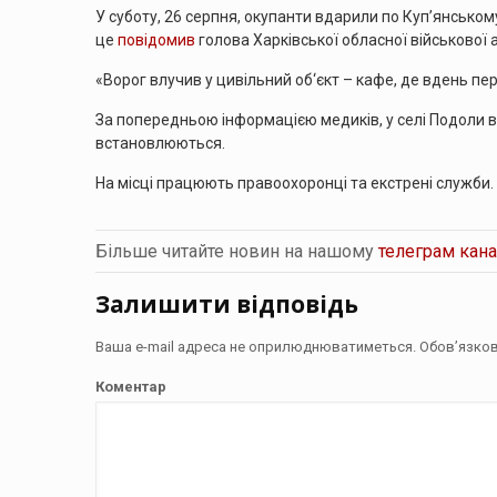
У суботу, 26 серпня, окупанти вдарили по Куп’янсько
це
повідомив
голова Харківської обласної військової 
«Ворог влучив у цивільний об‘єкт – кафе, де вдень пер
За попередньою інформацією медиків, у селі Подоли в
встановлюються.
На місці працюють правоохоронці та екстрені служби.
Більше читайте новин на нашому
телеграм кана
Залишити відповідь
Ваша e-mail адреса не оприлюднюватиметься.
Обов’язков
Коментар