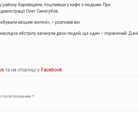
му району Харківщини, поціливши у кафе з людьми. Про
адміністрації Олег Синєгубов.
ебували місцеві жителі», – розповів він.
наслідок обстрілу загинули двоє людей, ще один – поранений. Дані
лі
та на сторінці у
Facebook
і поля позначені
*