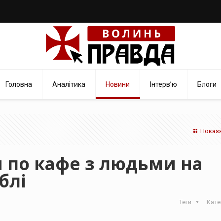
Головна
Аналітика
Новини
Інтерв’ю
Блоги
Показа
 по кафе з людьми на
блі
Теги
Кате