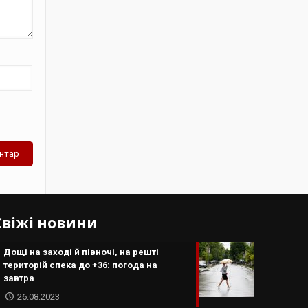
Свіжі новини
Дощі на заході й півночі, на решті
територій спека до +36: погода на
завтра
26.08.2023