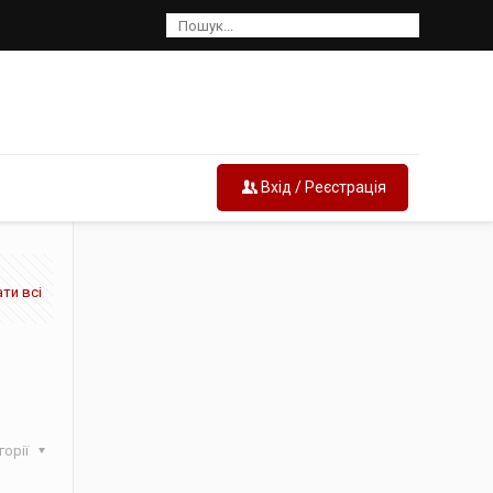
Вхід / Реєстрація
ти всі
горії