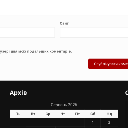
Сайт
аузері для моїх подальших коментарів.
Архів
Серпень 2026
Пн
Вт
Ср
Чт
Пт
Сб
Нд
1
2