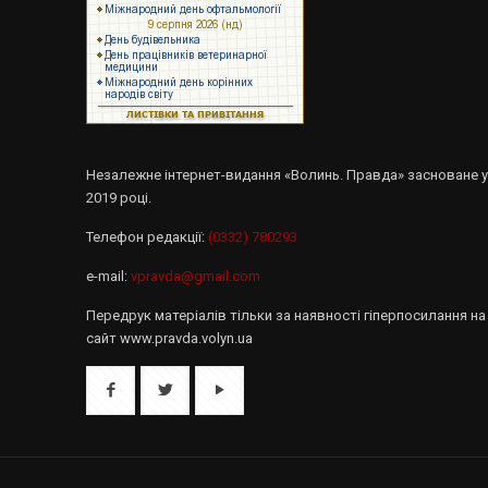
Незалежне інтернет-видання «Волинь. Правда» засноване 
2019 році.
Телефон редакції:
(0332) 780293
e-mail:
vpravda@gmail.com
Передрук матеріалів тільки за наявності гіперпосилання на
сайт www.pravda.volyn.ua