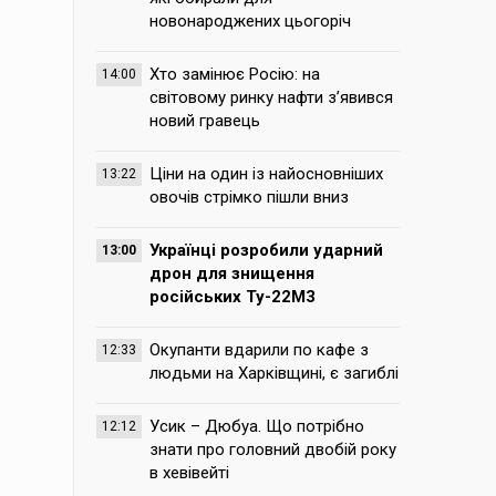
новонароджених цьогоріч
Хто замінює Росію: на
14:00
світовому ринку нафти з’явився
новий гравець
Ціни на один із найосновніших
13:22
овочів стрімко пішли вниз
Українці розробили ударний
13:00
дрон для знищення
російських Ту-22М3
Окупанти вдарили по кафе з
12:33
людьми на Харківщині, є загиблі
Усик – Дюбуа. Що потрібно
12:12
знати про головний двобій року
в хевівейті