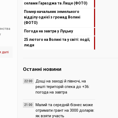
селами Гаразджа та Лище (ФОТО)
Помер начальник земельного
відділу однієї з громад Волині
(ФОТО)
янства
Погода на завтра у Луцьку
у
25 лютого на Волині та у світі: події,
люди
 далі
Останні новини
Дощі на заході й півночі, на
22:00
решті територій спека до +36:
погода на завтра
Малий та середній бізнес може
21:00
отримати грант на 3000 доларів:
як взяти участь