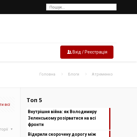
Вхід / Реєстрація
Головна
Блоги
Атременко
Топ 5
и всі
Внутрішня війна: як Володимиру
Зеленському розірватися на всі
фронти
горії
Відкрили скорочену дорогу між