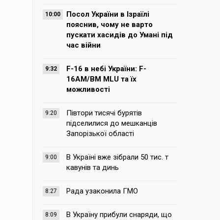
Посол України в Ізраїлі
10:00
пояснив, чому не варто
пускати хасидів до Умані під
час війни
F-16 в небі України: F-
9:32
16AM/BM MLU та їх
можливості
Півтори тисячі бурятів
9:20
підселилися до мешканців
Запорізької області
В Україні вже зібрали 50 тис. т
9:00
кавунів та динь
Рада узаконила ГМО
8:27
В Україну прибули снаряди, що
8:09