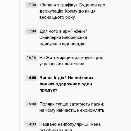
«Випали з графіку»: Буданов про
17:30
деокупацію Криму до кінця
весни цього року
Для чого в армії жінки?
17:00
Снайперка Білозерська
здивувала відповіддю
На Житомирщині загинули троє
16:16
українських льотчиків
Винна Індія? На світових
16:00
ринках здорожчає один
продукт
Поляки тугіше затягують паски:
15:00
на чому найчастіше економлять
Названо найпопулярніші імена,
14:33
які обирали для