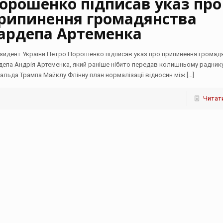
орошенко підписав указ про
рипинення громадянства
ардепа Артеменка
зидент України Петро Порошенко підписав указ про припинення громад
депа Андрія Артеменка, який раніше нібито передав колишньому радник
альда Трампа Майклу Флінну план нормалізації відносин між
[…]
Читати