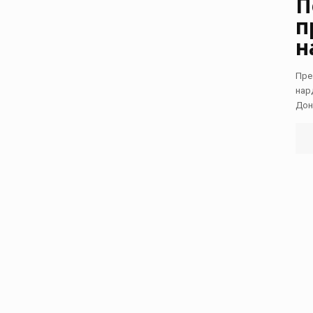
П
п
н
Пре
нар
Дон