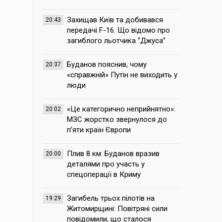
Захищав Київ та добивався
20:43
передачі F-16. Що відомо про
загиблого льотчика “Джуса”
Буданов пояснив, чому
20:37
«справжній» Путін не виходить у
люди
«Це категорично неприйнятно»:
20:02
МЗС жорстко звернулося до
п’яти країн Європи
Плив 8 км: Буданов вразив
20:00
деталями про участь у
спецоперації в Криму
Загибель трьох пілотів на
19:29
Житомирщині: Повітряні сили
повідомили, що сталося