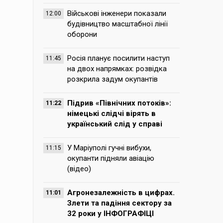
Військові інженери показали
12:00
будівництво масштабної лінії
оборони
Росія планує посилити наступ
11:45
на двох напрямках: розвідка
розкрила задум окупантів
Підрив «Північних потоків»:
11:22
німецькі слідчі вірять в
український слід у справі
У Маріуполі гучні вибухи,
11:15
окупанти підняли авіацію
(відео)
Агронезалежність в цифрах.
11:01
Злети та падіння сектору за
32 роки у ІНФОГРАФІЦІ