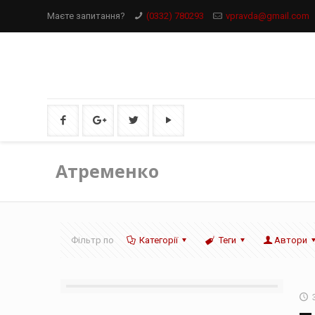
Маєте запитання?
(0332) 780293
vpravda@gmail.com
Атременко
Фільтр по
Категорії
Теги
Автори