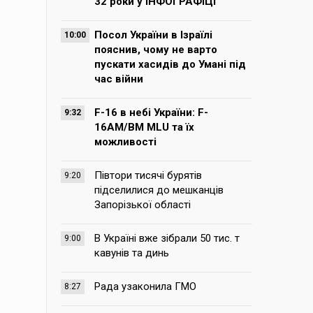
32 роки у ІНФОГРАФІЦІ
Посол України в Ізраїлі
10:00
пояснив, чому не варто
пускати хасидів до Умані під
час війни
F-16 в небі України: F-
9:32
16AM/BM MLU та їх
можливості
Півтори тисячі бурятів
9:20
підселилися до мешканців
Запорізької області
В Україні вже зібрали 50 тис. т
9:00
кавунів та динь
Рада узаконила ГМО
8:27