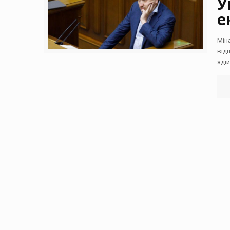
У
е
Мін
від
зді