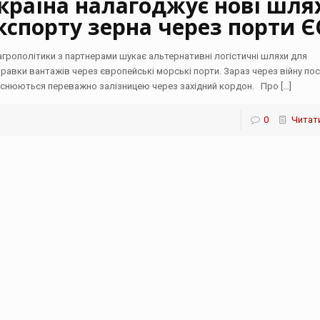
країна налагоджує нові шля
кспорту зерна через порти Є
агрополітики з партнерами шукає альтернативні логістичні шляхи для
правки вантажів через європейські морські порти. Зараз через війну по
йснюються переважно залізницею через західний кордон. Про
[…]
0
Читати