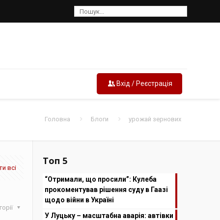
Вхід / Реєстрація
Головна
Блоги
урожай зернових
Топ 5
и всі
“Отримали, що просили”: Кулеба
прокоментував рішення суду в Гаазі
щодо війни в Україні
горії
У Луцьку – масштабна аварія: автівки