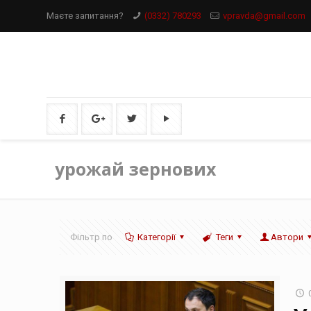
Маєте запитання?
(0332) 780293
vpravda@gmail.com
урожай зернових
Фільтр по
Категорії
Теги
Автори