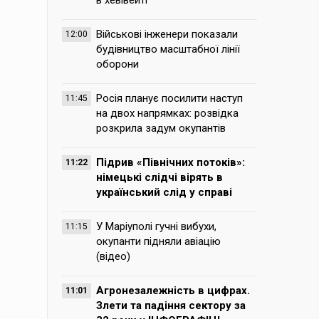
в хевівейті
Військові інженери показали
12:00
будівництво масштабної лінії
оборони
Росія планує посилити наступ
11:45
на двох напрямках: розвідка
розкрила задум окупантів
Підрив «Північних потоків»:
11:22
німецькі слідчі вірять в
український слід у справі
У Маріуполі гучні вибухи,
11:15
окупанти підняли авіацію
(відео)
Агронезалежність в цифрах.
11:01
Злети та падіння сектору за