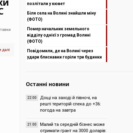
хи
позлітали у кювет
С
Біля села на Волині знайшли міну
(ФОТО)
Помер начальник земельного
ставки
відділу однієї з громад Волині
(ФОТО)
 далі
Повідомили, де на Волині через
удари блискавки горіли три будинки
Останні новини
Дощі на заході й півночі, на
22:00
решті територій спека до +36:
погода на завтра
Малий та середній бізнес може
21:00
отримати грант на 3000 доларів: