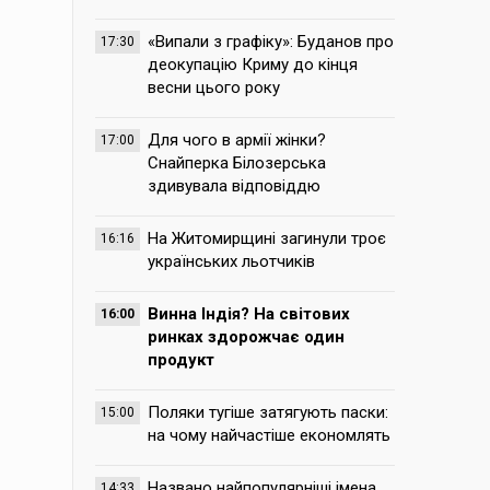
«Випали з графіку»: Буданов про
17:30
деокупацію Криму до кінця
весни цього року
Для чого в армії жінки?
17:00
Снайперка Білозерська
здивувала відповіддю
На Житомирщині загинули троє
16:16
українських льотчиків
Винна Індія? На світових
16:00
ринках здорожчає один
продукт
Поляки тугіше затягують паски:
15:00
на чому найчастіше економлять
Названо найпопулярніші імена,
14:33