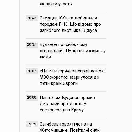
як взяти участь
Захищав Київ та добивався
20:43
передачі F-16. Що відомо про
загиблого льотчика “Джуса”
Буданов пояснив, чому
20:37
«справжній» Путін не виходить у
люди
«Це категорично неприйнятно»:
20:02
МЗС жорстко звернулося до
п’яти країн Європи
Плив 8 км: Буданов вразив
20:00
деталями про участь у
спецоперації в Криму
Загибель трьох пілотів на
19:29
Житомирщині: Повітряні сили