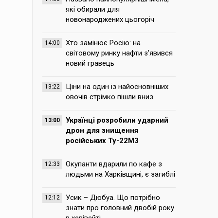
які обирали для
новонароджених цьогоріч
Хто замінює Росію: на
14:00
світовому ринку нафти з’явився
новий гравець
Ціни на один із найосновніших
13:22
овочів стрімко пішли вниз
Українці розробили ударний
13:00
дрон для знищення
російських Ту-22М3
Окупанти вдарили по кафе з
12:33
людьми на Харківщині, є загиблі
Усик – Дюбуа. Що потрібно
12:12
знати про головний двобій року