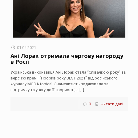
01.04.2021
Ані Лорак отримала чергову нагороду
в Росії
Українська виконавиця Ані Лорак стала “Співачкою року” за
версією премії “Прорив року BEST 2021” від російського
журналу MODA topical. Знаменитість подякувала за
підтримку та увагу до її творчості, а
[…]
0
Читати далі