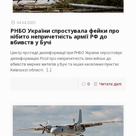
04.04.2022
РНБО України спростувала фейки про
нібито непричетність армії РФ до
вбивств у Бучі
Центр протидії дезінформації при РНБО України спростовує
дезінформацію Росії про непричетність їхніх військ до
вбивств мирних жителів у Бучі та інших населених пунктах
Київської області.
[…]
0
Читати далі