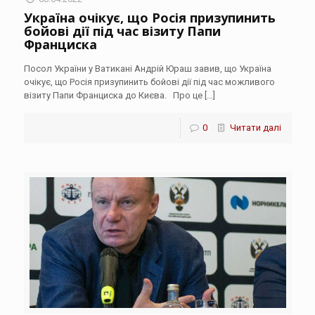
Україна очікує, що Росія призупинить
бойові дії під час візиту Папи
Франциска
Посол України у Ватикані Андрій Юраш завив, що Україна
очікує, що Росія призупинить бойові дії під час можливого
візиту Папи Франциска до Києва. Про це
[…]
0
Читати далі