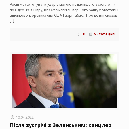
Росія може готувати удар з метою подальшого захоплення
по Одесі та Дніпру, вважає капітан першого рангу у відставці
військово-морських сил США Гаррі Табах. Про це він сказав
[…]
0
Читати далі
10.04.2022
Після зустрічі з Зеленським: канцлер