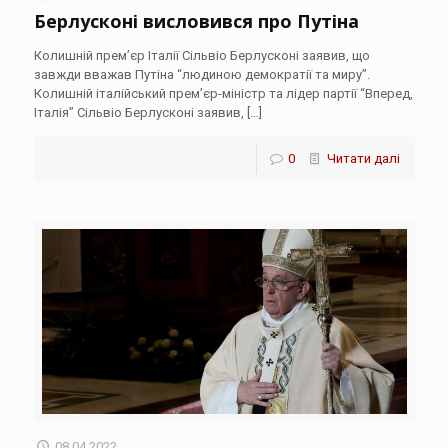
Берлусконі висловився про Путіна
Колишній прем’єр Італії Сільвіо Берлусконі заявив, що
завжди вважав Путіна “людиною демократії та миру”.
Колишній італійський прем’єр-міністр та лідер партії “Вперед,
Італія” Сільвіо Берлусконі заявив,
[…]
0
Читати далі
08.04.2022