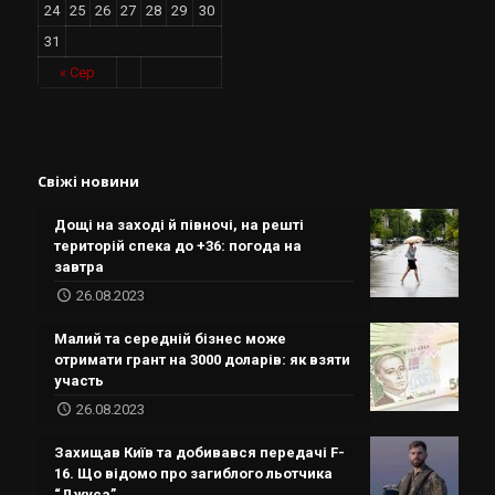
24
25
26
27
28
29
30
31
« Сер
Свіжі новини
Дощі на заході й півночі, на решті
територій спека до +36: погода на
завтра
26.08.2023
Малий та середній бізнес може
отримати грант на 3000 доларів: як взяти
участь
26.08.2023
Захищав Київ та добивався передачі F-
16. Що відомо про загиблого льотчика
“Джуса”