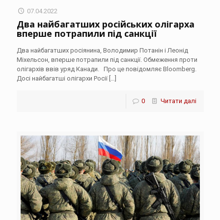
07.04.2022
Два найбагатших російських олігарха
вперше потрапили під санкції
Два найбагатших росіянина, Володимир Потанін і Леонід
Міхельсон, вперше потрапили під санкції. Обмеження проти
олігархів ввів уряд Канади. Про це повідомляє Bloomberg.
Досі найбагатші олігархи Росії
[…]
0
Читати далі