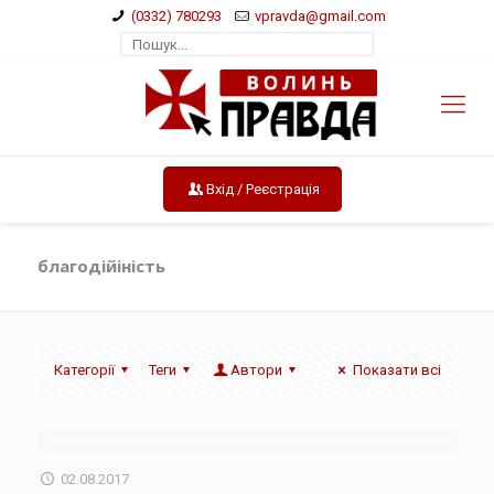
(0332) 780293
vpravda@gmail.com
Вхід / Реєстрація
благодійіність
Категорії
Теги
Автори
Показати всі
02.08.2017