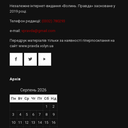
Незалежне інтернет-видання «Волинь. Правда» засноване у
2019 році.
Телефон редакції:
(0332) 780293
e-mail:
vpravda@gmail.com
Передрук матеріалів тільки за наявності гіперпосилання на
сайт www.pravda.volyn.ua
Архів
Серпень 2026
Пн
Вт
Ср
Чт
Пт
Сб
Нд
1
2
3
4
5
6
7
8
9
10
11
12
13
14
15
16