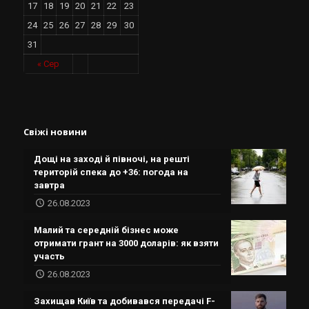
17
18
19
20
21
22
23
24
25
26
27
28
29
30
31
« Сер
Свіжі новини
Дощі на заході й півночі, на решті
територій спека до +36: погода на
завтра
26.08.2023
Малий та середній бізнес може
отримати грант на 3000 доларів: як взяти
участь
26.08.2023
Захищав Київ та добивався передачі F-