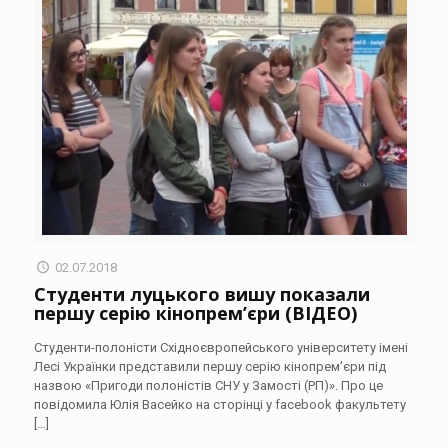
02.07.2018
Студенти луцького вишу показали
першу серію кінопрем’єри (ВІДЕО)
Студенти-полоністи Східноєвропейського університету імені
Лесі Українки представили першу серію кінопрем’єри під
назвою «Пригоди полоністів СНУ у Замості (РП)». Про це
повідомила Юлія Васейко на сторінці у facebook факультету
[…]