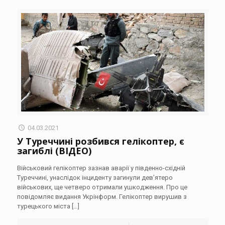
04.03.2021
У Туреччині розбився гелікоптер, є
загиблі (ВІДЕО)
Військовий гелікоптер зазнав аварії у південно-східній
Туреччині, унаслідок інциденту загинули дев’ятеро
військових, ще четверо отримали ушкодження. Про це
повідомляє видання Укрінформ. Гелікоптер вирушив з
турецького міста
[…]