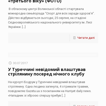
«третього віку» (ФОТО)
В обласному центрі Волинської області стартувала
міжнародна сеньйоріада “Спорт для всіх заради здоров’я”.
Дійство відбувається сьогодні, 25 серпня, на стадіоні
Східноєвропейського національного університету ім. Лесі
Українки.
[…]
Читати далі
30.07.2017
У Туреччині невідомий влаштував
стрілянину посеред нічного клубу
На курорті Бодрум у Туреччині невідомий влаштував
стрілянину. Одна людина загинула, 4 отримали травми,
повідомляє Gazeta.ua з посиланням на Hurriyet daily news.
«Нападник зі зброєю спершу прибув
[…]