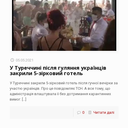
05.05.2021
У Туреччині після гуляння українців
закрили 5-зірковий готель
У Туреччині закрили 5-зірковий готель після гучної вечірки за
участю українців. Про це повідомляє ТСН. А все тому, що
адміністрація влаштувала її без дотримання карантинних
вимог.
[…]
0
Читати далі