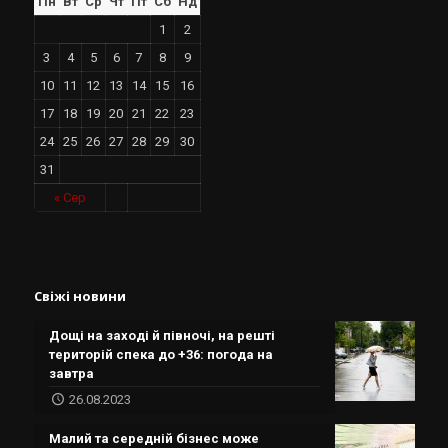
Пн
Вт
Ср
Чт
Пт
Сб
Нд
1
2
3
4
5
6
7
8
9
10
11
12
13
14
15
16
17
18
19
20
21
22
23
24
25
26
27
28
29
30
31
« Сер
Свіжі новини
Дощі на заході й півночі, на решті
територій спека до +36: погода на
завтра
26.08.2023
Малий та середній бізнес може