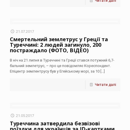
Читати далі
21.07.2017
Смертельний землетрус у Греції та
Туреччині: 2 людей загинуло, 200
постраждало (ФОТО, ВІДЕО)
В ніч на 21 липня в Туреччині та Греції стався потужний 6,7-
бальний землетрус, – про це повідомляє Кореспондент.
Епіцентр землентрусу був у Егейському морі, за 10
[…]
Читати далі
21.05.2017
Туреччина затвердила безвізові
поїздки для українців за ID-картками