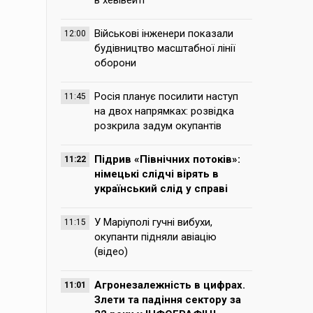
в хевівейті
Військові інженери показали
12:00
будівництво масштабної лінії
оборони
Росія планує посилити наступ
11:45
на двох напрямках: розвідка
розкрила задум окупантів
Підрив «Північних потоків»:
11:22
німецькі слідчі вірять в
український слід у справі
У Маріуполі гучні вибухи,
11:15
окупанти підняли авіацію
(відео)
Агронезалежність в цифрах.
11:01
Злети та падіння сектору за