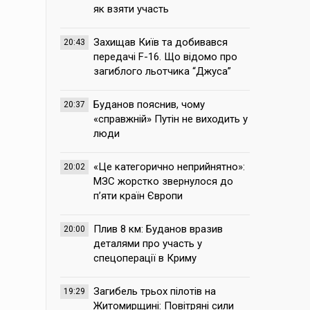
як взяти участь
Захищав Київ та добивався
20:43
передачі F-16. Що відомо про
загиблого льотчика “Джуса”
Буданов пояснив, чому
20:37
«справжній» Путін не виходить у
люди
«Це категорично неприйнятно»:
20:02
МЗС жорстко звернулося до
п’яти країн Європи
Плив 8 км: Буданов вразив
20:00
деталями про участь у
спецоперації в Криму
Загибель трьох пілотів на
19:29
Житомирщині: Повітряні сили