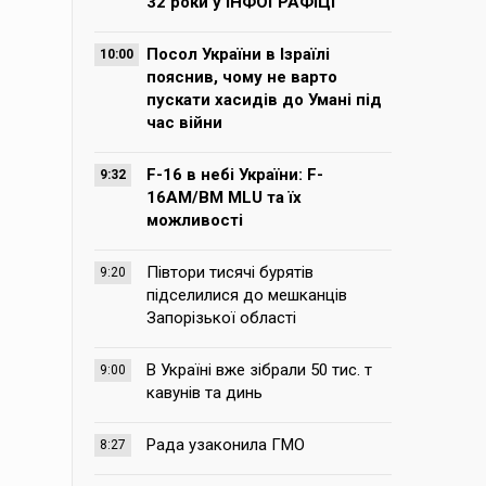
32 роки у ІНФОГРАФІЦІ
Посол України в Ізраїлі
10:00
пояснив, чому не варто
пускати хасидів до Умані під
час війни
F-16 в небі України: F-
9:32
16AM/BM MLU та їх
можливості
Півтори тисячі бурятів
9:20
підселилися до мешканців
Запорізької області
В Україні вже зібрали 50 тис. т
9:00
кавунів та динь
Рада узаконила ГМО
8:27