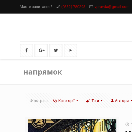
Маєте запитання?
(0332) 780293
vpravda@gmail.com
напрямок
Фільтр по
Категорії
Теги
Автори