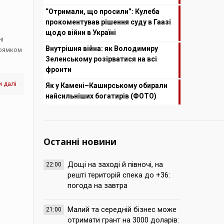
“Отримали, що просили”: Кулеба
прокоментував рішення суду в Гаазі
щодо війни в Україні
ні
Внутрішня війна: як Володимиру
прямком
Зеленському розірватися на всі
фронти
 далі
Як у Камені–Каширському обирали
найсильніших богатирів (ФОТО)
Останні новини
Дощі на заході й півночі, на
22:00
решті територій спека до +36:
погода на завтра
Малий та середній бізнес може
21:00
отримати грант на 3000 доларів: