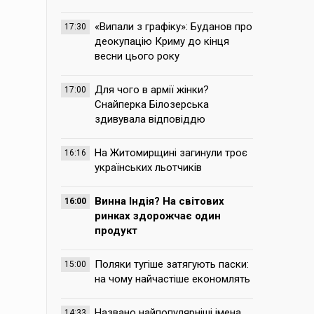
«Випали з графіку»: Буданов про
17:30
деокупацію Криму до кінця
весни цього року
Для чого в армії жінки?
17:00
Снайперка Білозерська
здивувала відповіддю
На Житомирщині загинули троє
16:16
українських льотчиків
Винна Індія? На світових
16:00
ринках здорожчає один
продукт
Поляки тугіше затягують паски:
15:00
на чому найчастіше економлять
Названо найпопулярніші імена,
14:33