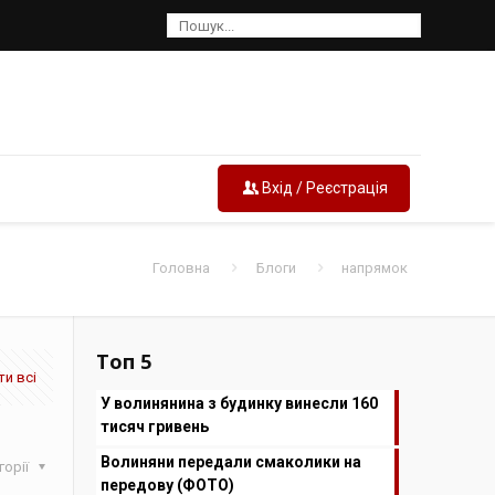
Вхід / Реєстрація
Головна
Блоги
напрямок
Топ 5
и всі
У волинянина з будинку винесли 160
тисяч гривень
Волиняни передали смаколики на
горії
передову (ФОТО)