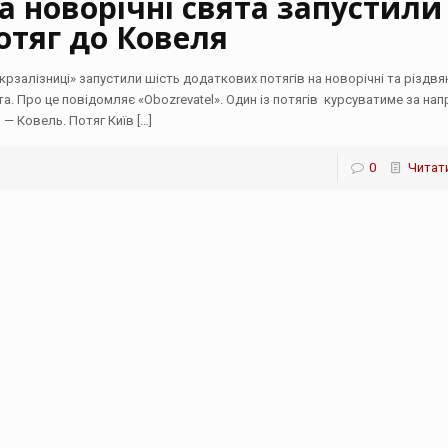
а новорічні свята запустили
отяг до Ковеля
Укрзалізниці» запустили шість додаткових потягів на новорічні та різдвя
та. Про це повідомляє «Оbozrevatel». Один із потягів курсуватиме за на
в — Ковель. Потяг Київ
[…]
0
Читати