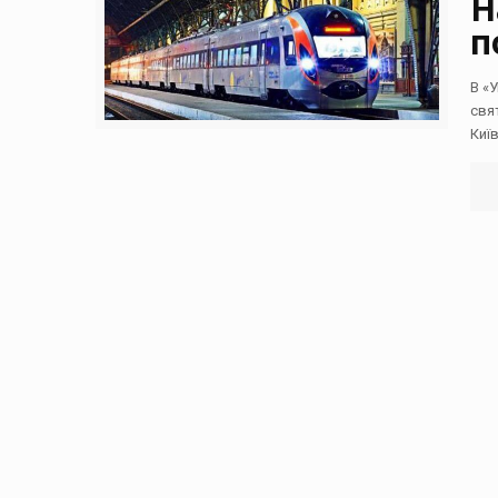
Н
п
В «
свя
Киї