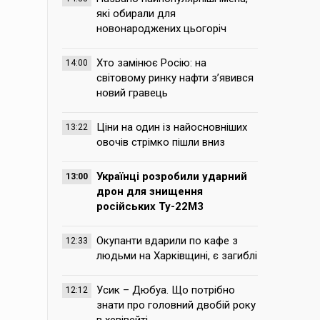
які обирали для
новонароджених цьогоріч
Хто замінює Росію: на
14:00
світовому ринку нафти з’явився
новий гравець
Ціни на один із найосновніших
13:22
овочів стрімко пішли вниз
Українці розробили ударний
13:00
дрон для знищення
російських Ту-22М3
Окупанти вдарили по кафе з
12:33
людьми на Харківщині, є загиблі
Усик – Дюбуа. Що потрібно
12:12
знати про головний двобій року