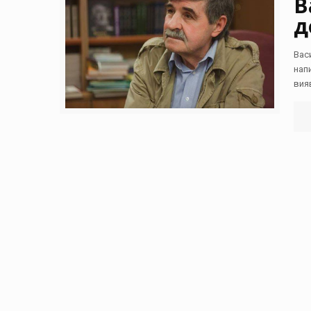
В
д
Вас
нап
вия