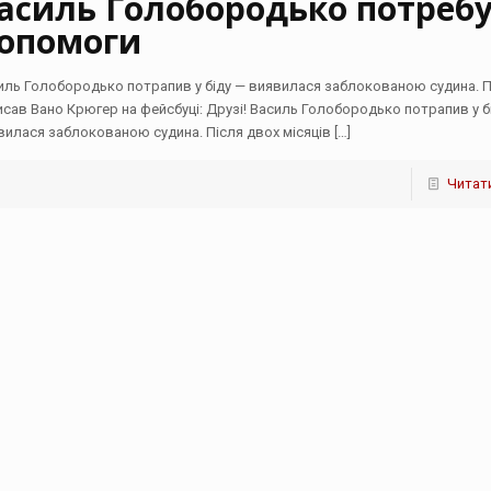
асиль Голобородько потребу
опомоги
иль Голобородько потрапив у біду — виявилася заблокованою судина. 
исав Вано Крюгер на фейсбуці: Друзі! Василь Голобородько потрапив у б
вилася заблокованою судина. Після двох місяців
[…]
Читати