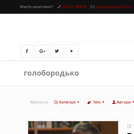
Маєте запитання?
(0332) 780293
vpravda@gmail.com
голобородько
Фільтр по
Категорії
Теги
Автори