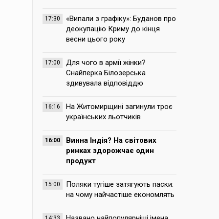
«Випали з графіку»: Буданов про
17:30
деокупацію Криму до кінця
весни цього року
Для чого в армії жінки?
17:00
Снайперка Білозерська
здивувала відповіддю
На Житомирщині загинули троє
16:16
українських льотчиків
Винна Індія? На світових
16:00
ринках здорожчає один
продукт
Поляки тугіше затягують паски:
15:00
на чому найчастіше економлять
Названо найпопулярніші імена,
14:33