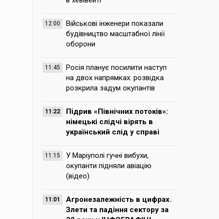
в хевівейті
Військові інженери показали
12:00
будівництво масштабної лінії
оборони
Росія планує посилити наступ
11:45
на двох напрямках: розвідка
розкрила задум окупантів
Підрив «Північних потоків»:
11:22
німецькі слідчі вірять в
український слід у справі
У Маріуполі гучні вибухи,
11:15
окупанти підняли авіацію
(відео)
Агронезалежність в цифрах.
11:01
Злети та падіння сектору за