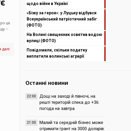
є
щодо війни в Україні
«Біжу за героя»: у Луцьку відбувся
Всеукраїнський патріотичний забіг
Про це
(ФОТО)
іду –
На Волині священник освятив водою
вулиці (ФОТО)
 далі
Повідомили, скільки податку
виплатили волинські аграрії
Останні новини
Дощі на заході й півночі, на
22:00
решті територій спека до +36:
погода на завтра
Малий та середній бізнес може
21:00
отримати грант на 3000 доларів: