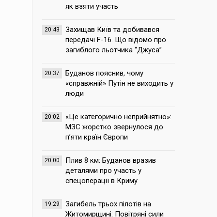
як взяти участь
Захищав Київ та добивався
20:43
передачі F-16. Що відомо про
загиблого льотчика “Джуса”
Буданов пояснив, чому
20:37
«справжній» Путін не виходить у
люди
«Це категорично неприйнятно»:
20:02
МЗС жорстко звернулося до
п’яти країн Європи
Плив 8 км: Буданов вразив
20:00
деталями про участь у
спецоперації в Криму
Загибель трьох пілотів на
19:29
Житомирщині: Повітряні сили