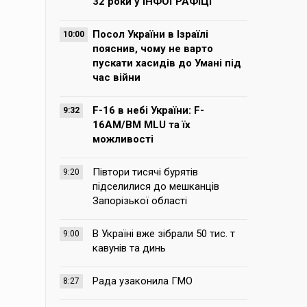
32 роки у ІНФОГРАФІЦІ
Посол України в Ізраїлі
10:00
пояснив, чому не варто
пускати хасидів до Умані під
час війни
F-16 в небі України: F-
9:32
16AM/BM MLU та їх
можливості
Півтори тисячі бурятів
9:20
підселилися до мешканців
Запорізької області
В Україні вже зібрали 50 тис. т
9:00
кавунів та динь
Рада узаконила ГМО
8:27