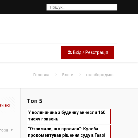
Вхід / Реєстрація
Головна
Блоги
голобородько
Топ 5
и всі
У волинянина з будинку винесли 160
тисяч гривень
“Отримали, що просили”: Кулеба
горії
прокоментував рішення суду в Гаазі