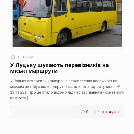
03.03.2021
У Луцьку шукають перевізників на
міські маршрути
У Луцьку оголосили конкурс на перевезення пасажирів на
міських автобусних маршрутах загального користування №
23 та 23а. Про це стало відомо під час засідання виконавчого
комітету
[…]
0
Читати далі