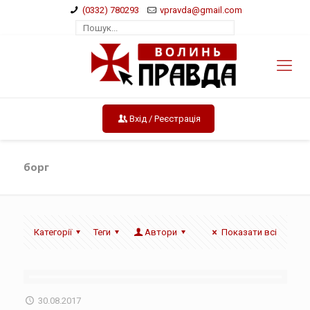
(0332) 780293
vpravda@gmail.com
Вхід / Реєстрація
борг
Категорії
Теги
Автори
Показати всі
30.08.2017