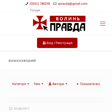
(0332) 780293
vpravda@gmail.com
Вхід / Реєстрація
важкохворий
Категорії
Теги
Автори
Показати всі
30.08.2017