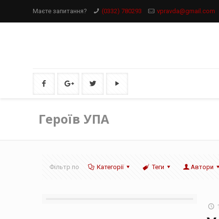
Маєте запитання?
(0332) 780293
vpravda@gmail.com
Героїв УПА
Фільтр по
Категорії
Теги
Автори