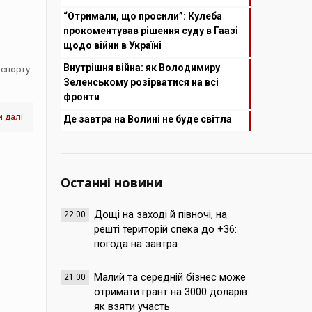
“Отримали, що просили”: Кулеба
прокоментував рішення суду в Гаазі
щодо війни в Україні
Внутрішня війна: як Володимиру
нспорту
Зеленському розірватися на всі
фронти
 далі
Де завтра на Волині не буде світла
Останні новини
Дощі на заході й півночі, на
22:00
решті територій спека до +36:
погода на завтра
Малий та середній бізнес може
21:00
отримати грант на 3000 доларів:
як взяти участь