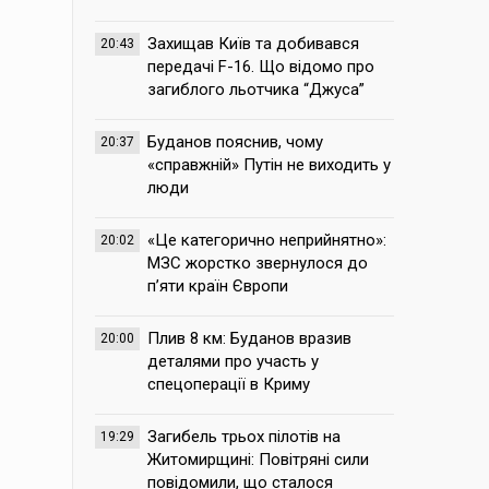
Захищав Київ та добивався
20:43
передачі F-16. Що відомо про
загиблого льотчика “Джуса”
Буданов пояснив, чому
20:37
«справжній» Путін не виходить у
люди
«Це категорично неприйнятно»:
20:02
МЗС жорстко звернулося до
п’яти країн Європи
Плив 8 км: Буданов вразив
20:00
деталями про участь у
спецоперації в Криму
Загибель трьох пілотів на
19:29
Житомирщині: Повітряні сили
повідомили, що сталося