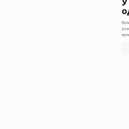
У
о
Вул
роз
вул