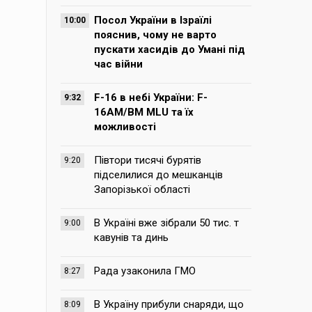
Посол України в Ізраїлі
10:00
пояснив, чому не варто
пускати хасидів до Умані під
час війни
F-16 в небі України: F-
9:32
16AM/BM MLU та їх
можливості
Півтори тисячі бурятів
9:20
підселилися до мешканців
Запорізької області
В Україні вже зібрали 50 тис. т
9:00
кавунів та динь
Рада узаконила ГМО
8:27
В Україну прибули снаряди, що
8:09