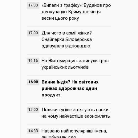
«Випали з графіку»: Буданов про
17:30
деокупацію Криму до кінця
весни цього року
Для чого в армії жінки?
17:00
Снайперка Білозерська
здивувала відповіддю
На Житомирщині загинули троє
16:16
українських льотчиків
Винна Індія? На світових
16:00
ринках здорожчає один
продукт
Поляки тугіше затягують паски:
15:00
на чому найчастіше економлять
Названо найпопулярніші імена,
14:33
які обирали для