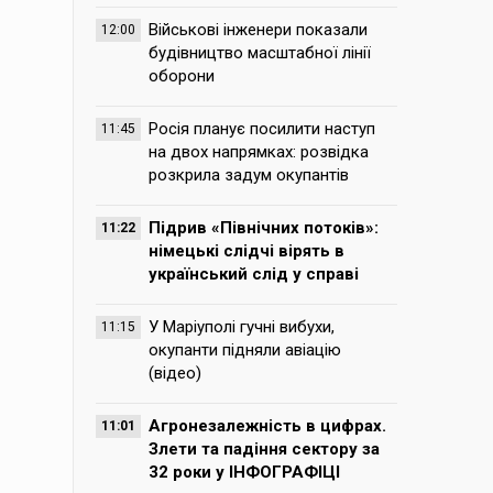
Військові інженери показали
12:00
будівництво масштабної лінії
оборони
Росія планує посилити наступ
11:45
на двох напрямках: розвідка
розкрила задум окупантів
Підрив «Північних потоків»:
11:22
німецькі слідчі вірять в
український слід у справі
У Маріуполі гучні вибухи,
11:15
окупанти підняли авіацію
(відео)
Агронезалежність в цифрах.
11:01
Злети та падіння сектору за
32 роки у ІНФОГРАФІЦІ