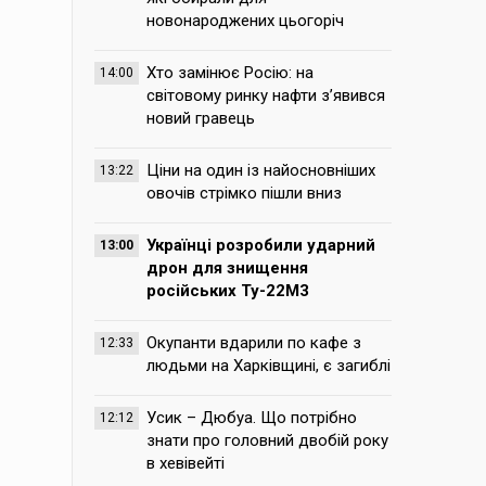
новонароджених цьогоріч
Хто замінює Росію: на
14:00
світовому ринку нафти з’явився
новий гравець
Ціни на один із найосновніших
13:22
овочів стрімко пішли вниз
Українці розробили ударний
13:00
дрон для знищення
російських Ту-22М3
Окупанти вдарили по кафе з
12:33
людьми на Харківщині, є загиблі
Усик – Дюбуа. Що потрібно
12:12
знати про головний двобій року
в хевівейті