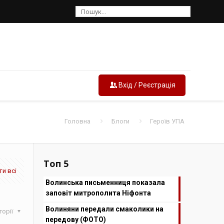
Вхід / Реєстрація
Головна
Блоги
Героїв УПА
Топ 5
и всі
Волинська письменниця показала
заповіт митрополита Ніфонта
Волиняни передали смаколики на
горії
передову (ФОТО)