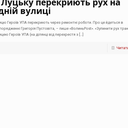
 Луцьку перекриють рух на
дній вулиці
ицю Героїв УПА перекриють через ремонтні роботи. Про це йдеться в
порядженні Григорія Пустовіта, – пише «ВолиньPost». «Зупинити рух тра
ицею Героїв УПА (на ділянці від перехрестя з
[…]
Читати