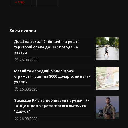
« Сер
Свіжі новини
Дощі на заході й півночі, на решті
територій спека до +36: погода на
завтра
26.08.2023
Малий та середній бізнес може
отримати грант на 3000 доларів: як взяти
участь
26.08.2023
Захищав Київ та добивався передачі F-
16. Що відомо про загиблого льотчика
“Джуса”
26.08.2023