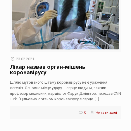
23.02.2021
Лікар назвав орган-мішень
коронавірусу
Ціллю мутованого штаму коронавірусу не є ураження
легенів. Основне місце удару – серце людини, заявив
професор медицини, кардіолог Фарук Джінгьоз, передає CNN
Türk. “Цільовим органом коронавірусу є серце.
[…]
0
Читати далі