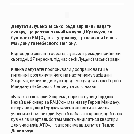
Депутати Луцької міської ради вирішили надати
скверу, що розташований на вулиці Кравчука, за
будівлею РАЦСу, статусу парку, що назвали Героїв
Майдану та Небесного Легіону.
Відповідне рішення обранці луцької громади прийняли
сьогодні, 27 вересня, під час сесії Луцької міської ради.
Кілька депутатів пропонували доопрацювати це
питання і розглянути його на наступному засіданні.
Зокрема, виникли дискусії щодо місця для парку Героїв
Майдану і Небесного Легіону та його назви.
«В нас є інші парки. Зокрема, парк на вулиці Гордіюк.
Нехай цей сквер за РАЦСом має назву Героїв Майдану,
а парк на вулиці Гордіюк можна назвати на честь
учасників бойових дій. Було б набагато краще, щоб парк
був на 40 кварталі, бо там мають виділятися квартири
для учасників АТО», – запропонував депутат
Павло
Данильчук
.