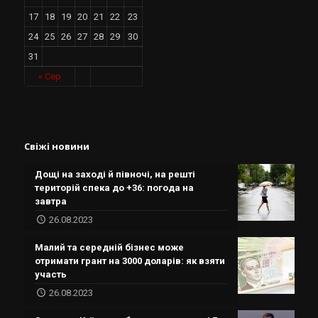
17
18
19
20
21
22
23
24
25
26
27
28
29
30
31
« Сер
Свіжі новини
Дощі на заході й півночі, на решті
територій спека до +36: погода на
завтра
26.08.2023
Малий та середній бізнес може
отримати грант на 3000 доларів: як взяти
участь
26.08.2023