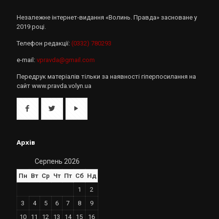
Незалежне інтернет-видання «Волинь. Правда» засноване у
2019 році.
Телефон редакції:
(0332) 780293
e-mail:
vpravda@gmail.com
Передрук матеріалів тільки за наявності гіперпосилання на
сайт www.pravda.volyn.ua
Архів
Серпень 2026
Пн
Вт
Ср
Чт
Пт
Сб
Нд
1
2
3
4
5
6
7
8
9
10
11
12
13
14
15
16