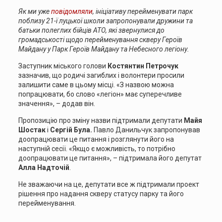
Як ми уже
повідомляли
, ініціативу перейменувати парк
поблизу 21-ї луцької школи запропонували дружини та
батьки полеглих бійців АТО, які звернулися до
громадськості щодо перейменування скверу Героїв
Майдану у Парк Героїв Майдану та Небесного легіону.
Заступник міського голови
Костянтин Петрочук
зазначив, що родичі загиблих і волонтери просили
залишити саме в цьому місці. «З назвою можна
попрацювати, бо слово «легіон» має суперечливе
значення», – додав він.
Пропозицію про зміну назви підтримали депутати
Майя
Шостак
і
Сергій Була.
Павло Данильчук запропонував
доопрацювати це питання і розглянути його на
наступній сесії. «Якщо є можливість, то потрібно
доопрацювати це питання», – підтримала його депутат
Алла Надточій
.
Не зважаючи на це, депутати все ж підтримали проект
рішення про надання скверу статусу парку та його
перейменування.