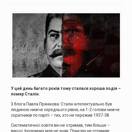
У цей день багато років тому сталася хороша подія –
помер Сталін.
З блога Павла Прянікова: Сталін інтелектуально був
людиною нижче середнього рівня, на 1-2 голови нижче
соратників по партії – тих, хто не пережив 1937-38.
Систематичної освіти він не отримав, тим більше –
вищої. Іноземних мов не знав. Поки він не отримав