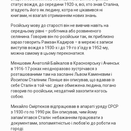
статус вождя, до середини 1920-х, всі, хто знав Сталіна,
згадують його як людину, котра не цікавився ні
книгами, ні взагалі отриманням нових знань.
Російську мову до старості він не вивчив навіть на
середньому рівні – робітника або розвиненого
селянина. Говорив він по-російськи так, як приблизно
зараз говорить Рамзан Кадиров – в мережі є записи
виступів вождя з 1930-х і до 19-го з’їзду в 1952-му,
можна самому в цьому переконатися.
Меншовик Анатолій Байкалов в Красноярську і Ачинськ
в 1916-17 роках неодноразово зустрічався з
розташованими там на засланні Львом Каменєвим і
Йосипом Сталіним. Пізніше він описував, що вдавав із
себе Сталін в той час: дуже обмежена людина, погано
говорив по-російськи, нездатний захопити когось
собою.
Михайло Сміртюков відпрацював в апараті уряду СРСР
з 1930-го по 1990 рік. Він описував, чим йому
запам’ятався Сталін: небажанням працювати з
документами, злопамятністью і любов’ю до роботи на
городі.