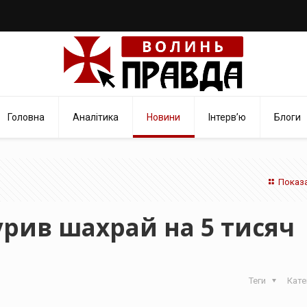
Головна
Аналітика
Новини
Інтерв’ю
Блоги
Показа
урив шахрай на 5 тисяч
Теги
Кате