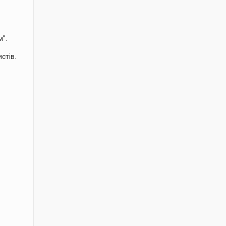
м”.
стів.