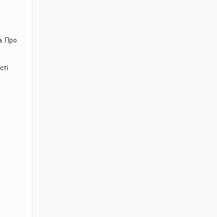
а. Про
сті