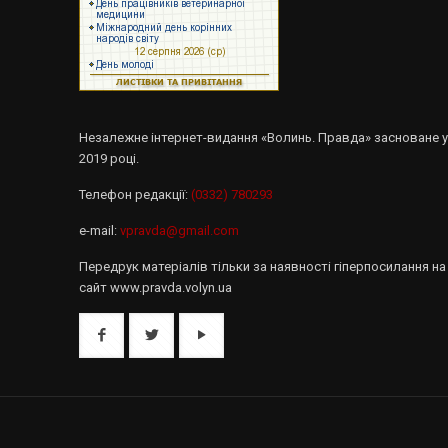
Незалежне інтернет-видання «Волинь. Правда» засноване 
2019 році.
Телефон редакції:
(0332) 780293
e-mail:
vpravda@gmail.com
Передрук матеріалів тільки за наявності гіперпосилання на
сайт www.pravda.volyn.ua