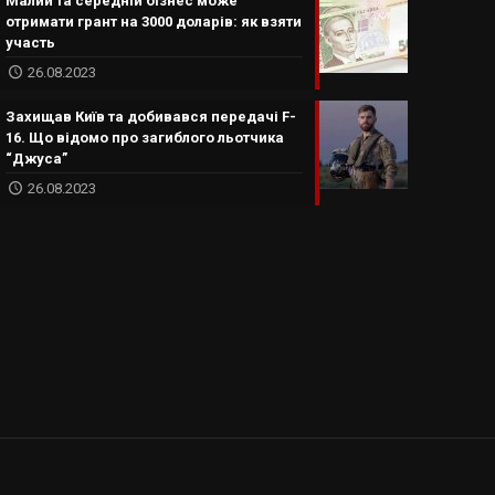
Малий та середній бізнес може
отримати грант на 3000 доларів: як взяти
участь
26.08.2023
Захищав Київ та добивався передачі F-
16. Що відомо про загиблого льотчика
“Джуса”
26.08.2023