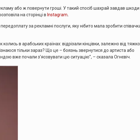
екламу або ж повернути гроші. У такий спосіб шахрай завдав шкоди
розповіла на сторінці в
Instagram
.
ні передоплату за рекламні послуги, яку нібито мала зробити співачк
 як колись в арабських країнах: відрізали кінцівки, залежно від тяжко
дізнаюся тільки зараз? Що це – боязнь звернутися до артиста або
ндою вже почали з’ясовувати цю ситуацію”, – сказала Огнєвіч.