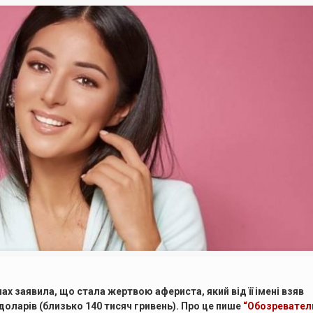
чах заявила, що стала жертвою афериста, який від її імені взяв
 доларів
(близько 140 тисяч гривень). Про це пише
“Обозревател