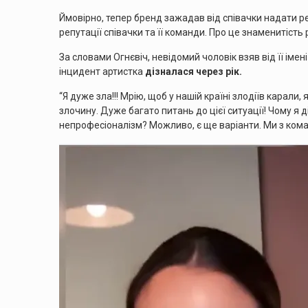
Ймовірно, тепер бренд зажадав від співачки надати р
репутації співачки та її команди. Про це знаменитість 
За словами Огнєвіч, невідомий чоловік взяв від її іме
інцидент артистка
дізналася через рік.
“Я дуже зла!!! Мрію, щоб у нашій країні злодіїв карали,
злочину. Дуже багато питань до цієї ситуації! Чому я 
непрофесіоналізм? Можливо, є ще варіанти. Ми з кома