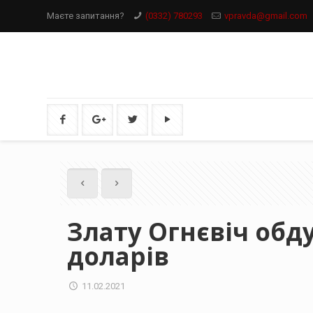
Маєте запитання?
(0332) 780293
vpravda@gmail.com
Злату Огнєвіч обд
доларів
11.02.2021