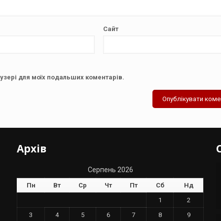
Сайт
аузері для моїх подальших коментарів.
Архів
Серпень 2026
Пн
Вт
Ср
Чт
Пт
Сб
Нд
1
2
3
4
5
6
7
8
9