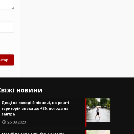
Свіжі новини
Дощі на заході й півночі, на решті
територій спека до +36: погода на
завтра
26.08.2023