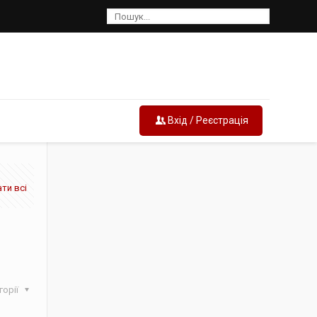
Вхід / Реєстрація
ти всі
горії