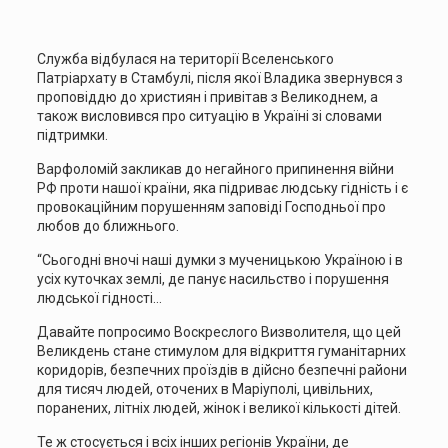
Служба відбулася на території Вселенського
Патріархату в Стамбулі, після якої Владика звернувся з
проповіддю до християн і привітав з Великоднем, а
також висловився про ситуацію в Україні зі словами
підтримки.
Варфоломій закликав до негайного припинення війни
РФ проти нашої країни, яка підриває людську гідність і є
провокаційним порушенням заповіді Господньої про
любов до ближнього.
“Сьогодні вночі наші думки з мученицькою Україною і в
усіх куточках землі, де панує насильство і порушення
людської гідності…
Давайте попросимо Воскреслого Визволителя, що цей
Великдень стане стимулом для відкриття гуманітарних
коридорів, безпечних проїздів в дійсно безпечні райони
для тисяч людей, оточених в Маріуполі, цивільних,
поранених, літніх людей, жінок і великої кількості дітей.
Те ж стосується і всіх інших регіонів України, де