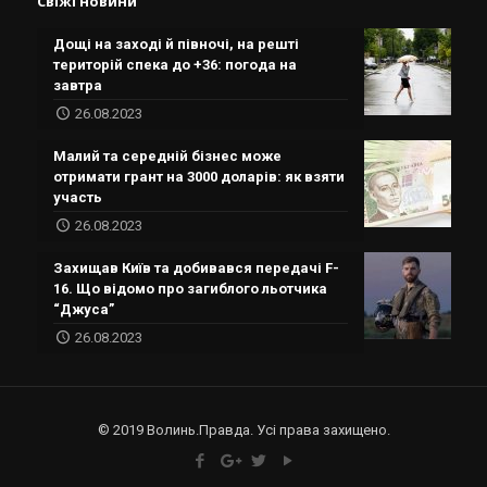
Свіжі новини
Дощі на заході й півночі, на решті
територій спека до +36: погода на
завтра
26.08.2023
Малий та середній бізнес може
отримати грант на 3000 доларів: як взяти
участь
26.08.2023
Захищав Київ та добивався передачі F-
16. Що відомо про загиблого льотчика
“Джуса”
26.08.2023
© 2019 Волинь.Правда. Усі права захищено.