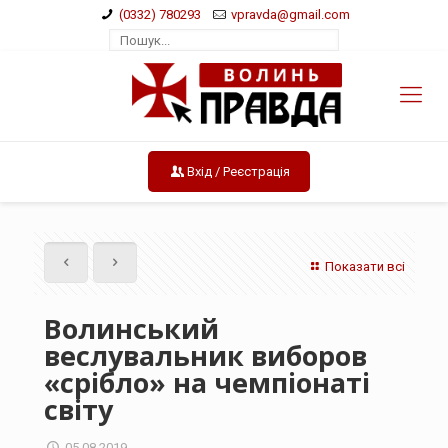
(0332) 780293
vpravda@gmail.com
Вхід / Реєстрація
Показати всі
Волинський
веслувальник виборов
«срібло» на чемпіонаті
світу
05.08.2019