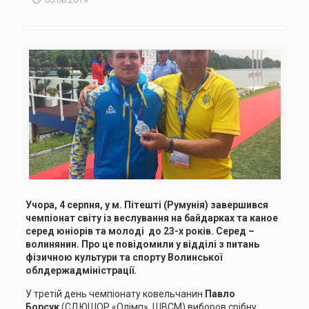
Учора, 4 серпня, у м. Пітешті (Румунія) завершився
чемпіонат світу із веслування на байдарках та каное
серед юніорів та молоді до 23-х років. Серед –
волинянин. Про це повідомили у відділі з питань
фізичною культури та спорту Волинської
облдержадміністрації.
У третій день чемпіонату ковельчанин
Павло
Борсук
(СДЮШОР «Олімп», ШВСМ) виборов срібну